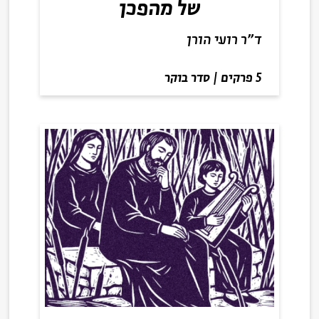
של מהפכן
ד"ר רועי הורן
5 פרקים
|
סדר בוקר