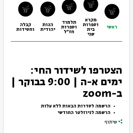
מקרא
תלמוד
וספרות
הגות
קבלה
תפיל
ראשי
וספרות
בית
יהודית
וחסידות
ופיו
חז"ל
שני
הצטרפו לשידור החי:
ימים א-ה | 9:00 בבוקר |
ב-zoom
הרשמה לסדרות הבאות ללא עלות
הרשמה לניוזלטר החודשי
שיתוף