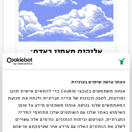
אלוהים מאמין באדם:
מבוא להגותו של אברהם
יהושע השל והשלכותיה
החברתיות
האתר עושה שימוש בעוגיות
אנחנו משתמשים בקובצי Cookie כדי להתאים אישית תוכן
ד"ר דרור בונדי
ומודעות, לספק תכונות של מדיה חברתית ולנתח את תנועת
המשתמשים שלנו. בנוסף, אנחנו משתפים מידע על אופן
5 פרקים
|
סדר בוקר
השימוש באתר שלנו עם השותפים שלנו מתחומי המדיה
החברתית, הפרסום וניתוח הנתונים. גורמים אלה עשויים
לשלב את הנתונים האלה עם מידע אחר שסיפקתם או שהם