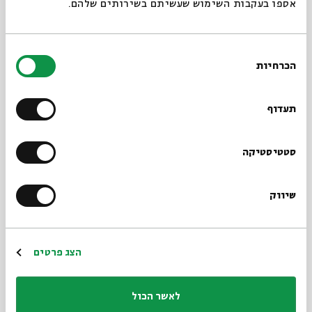
אספו בעקבות השימוש שעשיתם בשירותים שלהם.
בחירת
הכרחיות
הסכמה
תעדוף
סטטיסטיקה
לאומיות, יהדות
שיווק
ואנושות: פרקים
בתיאולוגיה הפוליטית
הצג פרטים
של הרב אליהו בן אמוזג
ד"ר גבריאל אבן צור
לאשר הכול