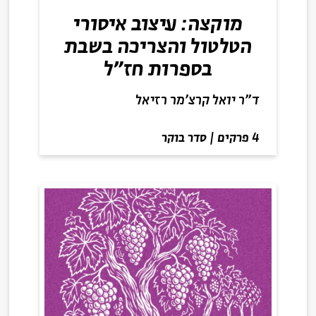
מוקצה: עיצוב איסורי
הטלטול והצריכה בשבת
בספרות חז"ל
ד"ר יואל קרצ'מר רזיאל
4 פרקים
|
סדר בוקר