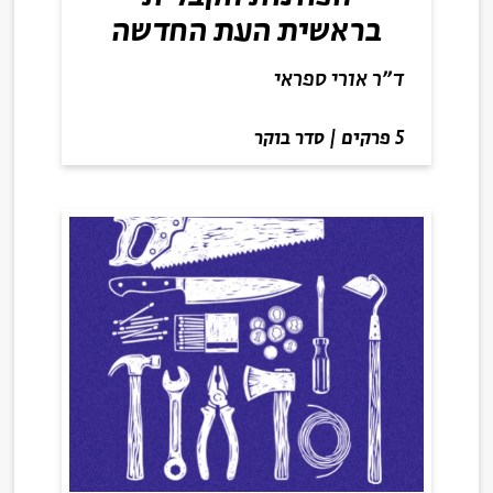
בראשית העת החדשה
ד״ר אורי ספראי
5 פרקים
|
סדר בוקר