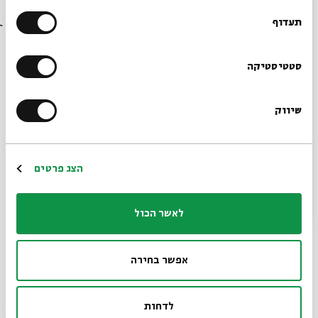
בבית אבי חי לפני כולם?
תעדוף
הרשמו לניוזלטר שלנו
סטטיסטיקה
שיווק
*כתובת דוא"ל
הרשמה
הצג פרטים
סיפורי ״צמח צדיק״ מאת יהודה אריה מודנה
לאשר הכול
עם:
פרופ' ורד טוהר
אפשר בחירה
23.06.26
לדחות