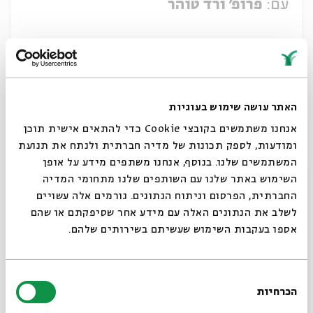
עם:
פרופ' ורד טוהר
25.06.26
האתר עושה שימוש בעוגיות
אנחנו משתמשים בקובצי Cookie כדי להתאים אישית תוכן
ומודעות, לספק תכונות של מדיה חברתית ולנתח את תנועת
המשתמשים שלנו. בנוסף, אנחנו משתפים מידע על אופן
סגור
השימוש באתר שלנו עם השותפים שלנו מתחומי המדיה
החברתית, הפרסום וניתוח הנתונים. גורמים אלה עשויים
לשלב את הנתונים האלה עם מידע אחר שסיפקתם או שהם
אספו בעקבות השימוש שעשיתם בשירותים שלהם.
סיפורי ״קב הישר״ מאת צבי הירש קיידנובר
עם:
פרופ' ורד טוהר
בחירת
הכרחיות
הסכמה
רוצים לדעת מה קורה
24.06.26