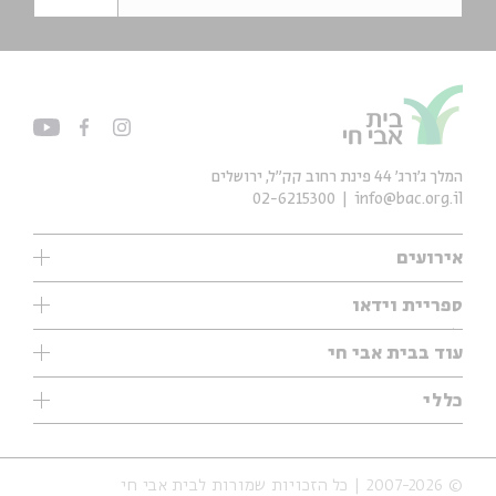
המלך ג'ורג' 44 פינת רחוב קק״ל, ירושלים
02-6215300
info@bac.org.il
אירועים
עיון
ספריית וידאו
אנגלית
ילדים
שיעורי בוקר
עוד בבית אבי חי
מוזיקה
מיוחדים
תערוכות
עיון
כללי
נוער
מיוחדים
מיוחדים
צרו קשר
ספרות ושירה
פודקאסטים מומלצים
ספרות ושירה
אודות
סדרות
כתבות
© 2007-2026 | כל הזכויות שמורות לבית אבי חי
הצהרת נגישות
אירועי עבר