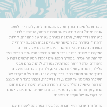
כיצד פועל סיפור בתוך טקסט שמטרתו לחנך, להדריך ולעצב
אורח חיים? ומה קורה כאשר ספרות מוסר
,
הנתפסת לרוב
כישירה ודידקטית
,
מתגלה כמרחב עשיר של סיפורים, קולות
ודמיון? בסדרה בת ח
מישה
שיעורים נבחן תופעה ייחודית
בספרות העברית
הקדם־מודרנית
: שיבוצם של סיפורים
ממקורות שונים בתוך ספרי מוסר שנדפסו מראשית הדפוס ועד
תקופת ההשכלה. במהלך המפגשים ילמדו המשתתפים לקרוא
סיפורים אלה קריאה ספרותית צמודה, לזהות בהם מבני
עלילה, דמויות, סמלים ומוטיבים, ולהבין כיצד הם פועלים
בתוך הקשר מוסרי רחב. דרך קריאה זו נעמוד על תפקידו של
הסיפור כמנגנון של שכנוע, רגש וזיכרון, ונבחן כיצד הוא מעצב
תודעה אישית וקולקטיבית. הסדרה תציע היכרות עם תחום
מרתק אך פחות מוכר, ותעניק כלים פרשניים הניתנים ליישום
גם בקריאה של טקסטים נוספים.
פרופ'
ורד טוהר
היא חברת סגל בכיר במחלקה לספרות עם