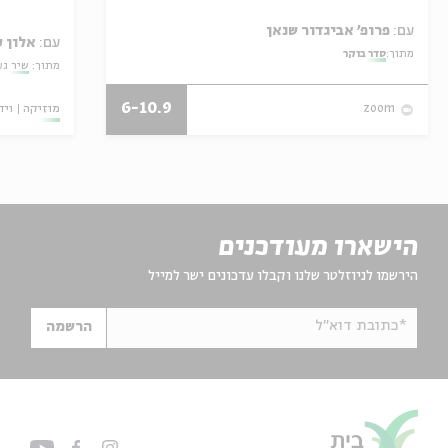
עם:
פרופ' אביגדור שנאן
עם:
אלון 
מתוך:
סדר בוקר
מתוך:
שיר גע
6-10.9
מוזיקה
ויד
zoom
הישארו מעודכנים
הירשמו לניוזלטר שלנו וקבלו עדכונים ישר למייל
*כתובת דוא"ל
הרשמה