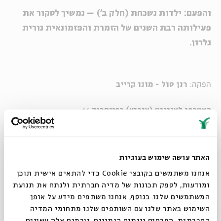
והפעם: ילדות נשכחת (חלק ב') – נמשיך לסקור את
פעילותה רבת השנים של הזמרת והפזמונאית נורית
גלרון.
הפקה:
רנן סול - מונו קרייב
הצטרפו לאיוונט (אירוע) בפייסבוק >>
צילום: יואב קוטנר: סילאן דלאל,
צילום נורית גלרון: אילן בשור
האתר עושה שימוש בעוגיות
אנחנו משתמשים בקובצי Cookie כדי להתאים אישית תוכן
-------------
ומודעות, לספק תכונות של מדיה חברתית ולנתח את תנועת
המשתמשים שלנו. בנוסף, אנחנו משתפים מידע על אופן
סגור
השימוש באתר שלנו עם השותפים שלנו מתחומי המדיה
החברתית, הפרסום וניתוח הנתונים. גורמים אלה עשויים