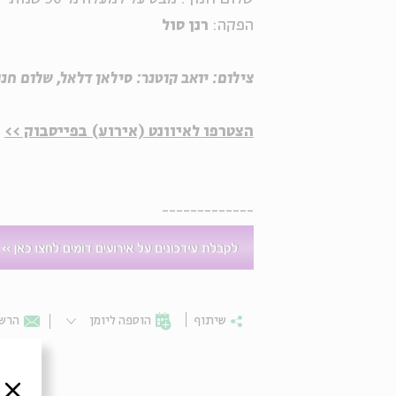
הפקה:
רנן סול
צילום: יואב קוטנר:
סילאן דלאל, שלום חנו
הצטרפו לאיוונט (אירוע) בפייסבוק >>
-------------
שיתוף
הוספה ליומן
הרשמ
סגור