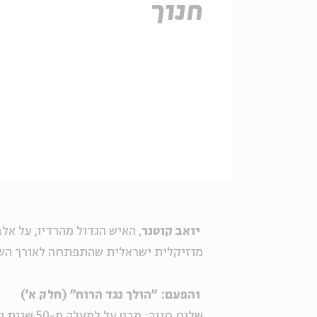
חנוך
יואב קוטנר
, האיש הגדול מהרדיו, על אל
מוזיקלית ישראלית שהתפתחה לאורך השנ
והפעם: "הולך נגד הרוח" (חלק א')
שלום חנוך: מבט על למעלה מ-50 שנות יצירה ועל השפעתו על התרבות המקומית