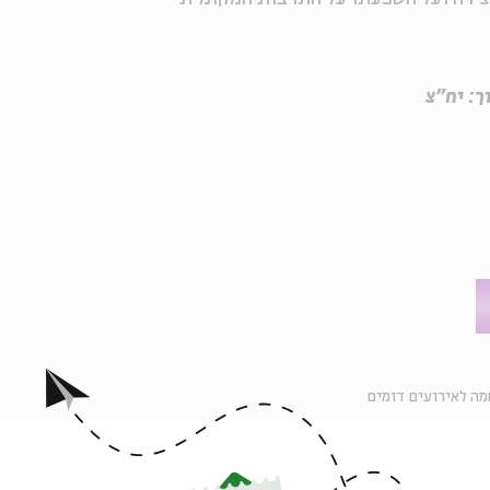
ך: יח"צ
ה לאירועים דומים