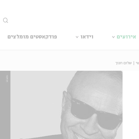
סגור
אירועים
וידאו
פודקאסטים מומלצים
י | שלום חנוך