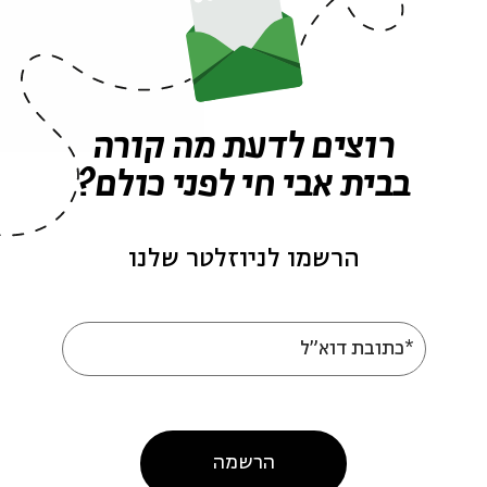
ת
LIVE
מוזיקה ישראלית
שלום חנוך
אירועים נוספים בסדרה
רוצים לדעת מה קורה
בבית אבי חי לפני כולם?
הרשמו לניוזלטר שלנו
*כתובת דוא"ל
רוע נדחה למועד
סיפורים במונו - אצלכם
 סיפורים במונו -
בבית בכל שלישי | בעזר
ם בבית בכל שלישי |
השם (חלק ב') – אמנים
הרשמה
ירש (חלק ב')
דתיים במיינסטרים