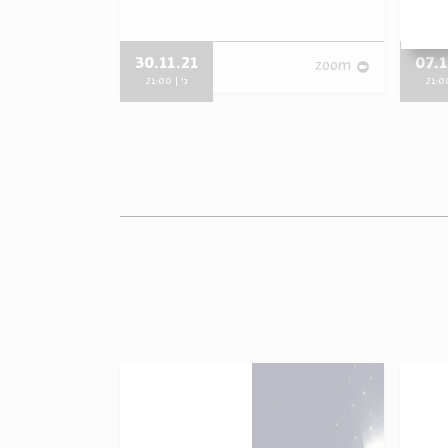
30.11.21
07.1
zoom
zoom
ג' | 21:00