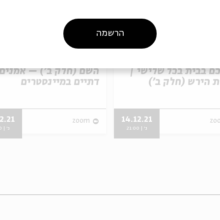
הרשמה
רוע נדחה למועד
סיפורים במונו - אצלכם
 סיפורים במונו -
בבית בכל שלישי | בעזר
ם בבית בכל שלישי |
השם (חלק ב') – אמנים
ירש (חלק ב')
דתיים במיינסטרים
2.21
14.12.21
zoom
zo
ג' | 21:00
ג' | 21:00