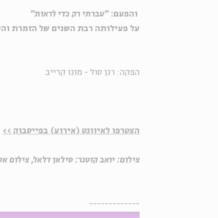
והפעם:
"
עברתי רק כדי לראות
"
על פעילותה רבת השנים של הזמרת והי
הפקה: רנן סול - מונו קרייב
הצטרפו לאיוונט (אירוע) בפייסבוק >>
צילום: יואב קוטנר: סילאן דלאל, צילום א
-------------