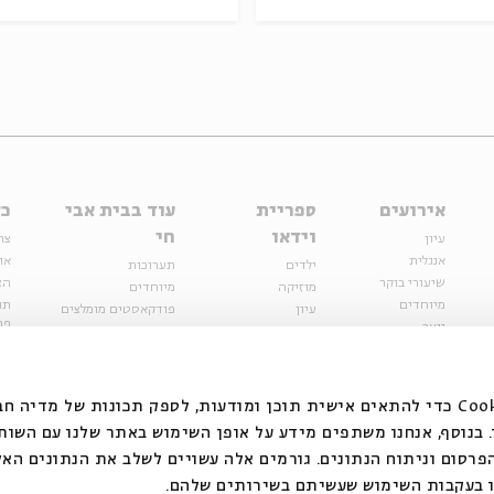
אירועים
ספריית
עוד בבית אבי
כל
וידאו
חי
עיון
צר
אנגלית
או
ילדים
תערוכות
שיעורי בוקר
הצ
מוזיקה
מיוחדים
מיוחדים
תנ
עיון
פודקאסטים מומלצים
פר
נוער
מיוחדים
כתבות
חנ
ספרות ושירה
ספרות ושירה
קצה הקרחון
סדרות
על הדרך
אירועי עבר
מפלגת המחשבות
אנחנו משתמשים בקובצי Cookie כדי להתאים אישית תוכן ומודעות, לספק תכונות של מ
אירועים
בנוסף, אנחנו משתפים מידע על אופן השימוש באתר שלנו עם השות
בירושלים
ילדים
רסום וניתוח הנתונים. גורמים אלה עשויים לשלב את הנתונים האל
מוזיקה
 בעקבות השימוש שעשיתם בשירותים שלהם.