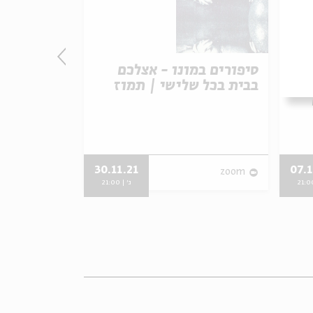
סיפורים במונו - אצלכם
סיפורים במ
ת
בבית בכל שלישי | תמוז
בבית בכל ש
האהבה – א
30.11.21
07.1
zoom
zoom
ג' | 21:00