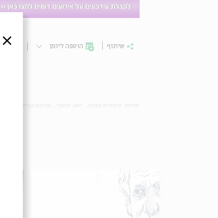
סגור
שיתוף
הוספה ליומן
הרשמ
תגיות:
סיפורים במונו
יואב קוטנר
אצלכם בבית
LIVE
מ