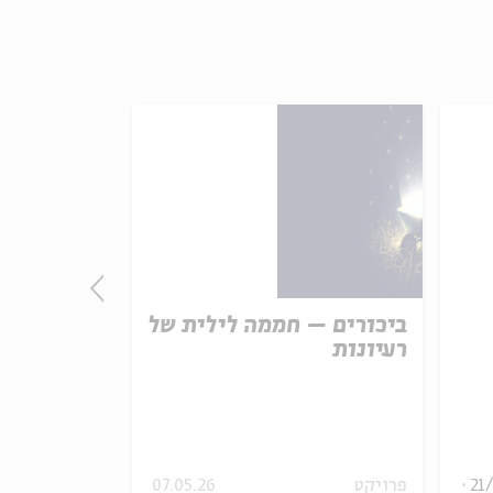
ביכורים – חממה לילית של
בתנועה במ
רעיונות
עם:
אלון עדר
מתוך:
שיר געגועים
21
פרויקט
07.05.26
מוזיקה
וידאו