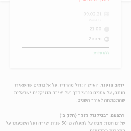
ה
אנגלית
מיוחדי
09.02.21
כז בשבט
21:00
Zoom
ללא עלות
יואב קוטנר
, האיש הגדול מהרדיו, על אלבומים שהשאירו
חותם, על אמנים פורצי דרך ועל יצירה מוזיקלית ישראלית
שהתפתחה לאורך השנים.
והפעם: "בגילגול הזה" (חלק ב')
שלום חנוך: מבט על למעלה מ-50 שנות יצירה ועל השפעתו על
התרבות המקומית