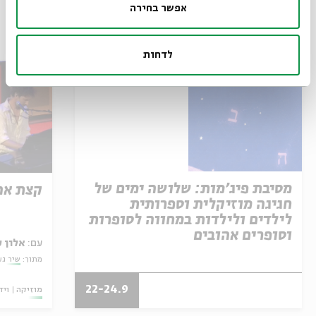
אפשר בחירה
עוד בבית אבי חי
לדחות
מסיבת פיג'מות: שלושה ימים של
קצת אה
חגיגה מוזיקלית וספרותית
לילדים ולילדות במחווה לסופרות
וסופרים אהובים
עם:
אלון 
מתוך:
שיר גע
22-24.9
מוזיקה
ויד