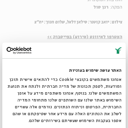
הפקה:
רנן סול
צילום: יואב קוטנר:
סילאן דלאל, שלום חנוך: יח"צ
הצטרפו לאיוונט (אירוע) בפייסבוק >>
-------------
האתר עושה שימוש בעוגיות
אנחנו משתמשים בקובצי Cookie כדי להתאים אישית תוכן
ומודעות, לספק תכונות של מדיה חברתית ולנתח את תנועת
המשתמשים שלנו. בנוסף, אנחנו משתפים מידע על אופן
שיתוף
הוספה ליומן
הרשמה לאירועים דומים
סגור
השימוש באתר שלנו עם השותפים שלנו מתחומי המדיה
החברתית, הפרסום וניתוח הנתונים. גורמים אלה עשויים
לשלב את הנתונים האלה עם מידע אחר שסיפקתם או שהם
תגיות:
שידור חי
סיפורים במונו
יואב קוטנר
אצלכם בבית
LIVE
אספו בעקבות השימוש שעשיתם בשירותים שלהם.
מוזיקה ישראלית
שלום חנוך