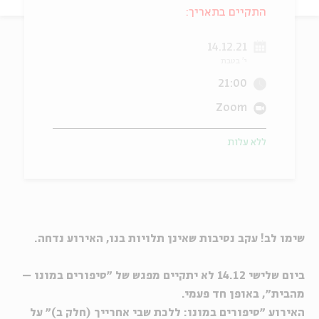
התקיים בתאריך:
ה
אנגלית
מיוחדי
14.12.21
י' בטבת
21:00
Zoom
ללא עלות
שימו לב! עקב נסיבות שאינן תלויות בנו, האירוע נדחה.
ביום שלישי 14.12 לא יתקיים מפגש של "סיפורים במונו –
מהבית", באופן חד פעמי.
האירוע "סיפורים במונו: ללכת שבי אחרייך (חלק ב)" על