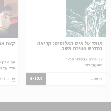
מותו של איש האלוהים: קריאה
קצת אה
במדרש פטירת משה
עם:
פרופ' אביגדור שנאן
עם:
אלון 
מתוך:
סדר בוקר
מתוך:
שיר גע
6-10.9
מוזיקה
ויד
zoom