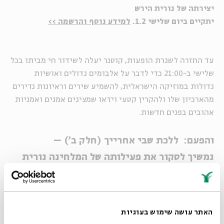
יצירתה של נורית הירש
יתקיים ביום שלישי 1.2.
למידע נוסף והרשמה >>
עד החזרה לשגרת הופעות, קוטנר יעלה לשידור חי מביתו בכל
שלישי ב-21:00 כדי לדבר על אלבומים גדולים ואושיות
גדולות במוזיקה הישראלית, להשמיע שירים וראיונות נדירים
מהארכיון שלו ולהקרין קטעי וידאו שמציגים אמנים ואמניות
אהובים בפנים חדשות.
והפעם: ללכת שבי אחרייך (חלק ב') –
נמשיך לסקור את פעילותה של המלחינה נורית
הירש ב-60 השנים האחרונות
האתר עושה שימוש בעוגיות
הפקה:
רנן סול - מונו קרייב