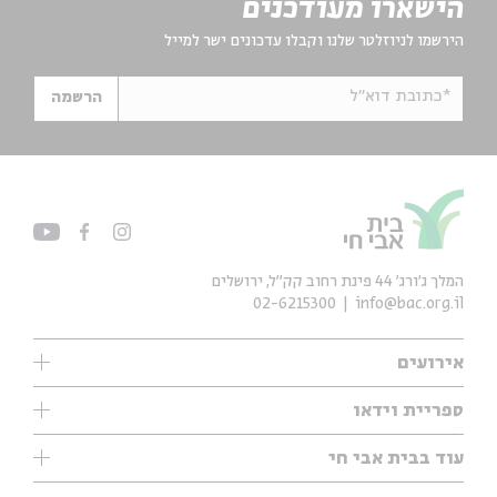
הישארו מעודכנים
הירשמו לניוזלטר שלנו וקבלו עדכונים ישר למייל
*כתובת דוא"ל
הרשמה
המלך ג'ורג' 44 פינת רחוב קק״ל, ירושלים
02-6215300
info@bac.org.il
אירועים
עיון
ספריית וידאו
אנגלית
ילדים
שיעורי בוקר
עוד בבית אבי חי
מוזיקה
מיוחדים
תערוכות
עיון