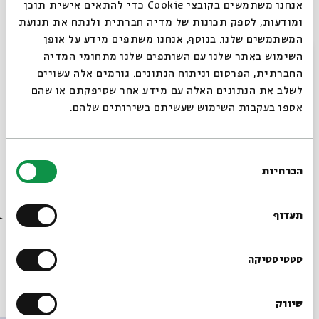
אנחנו משתמשים בקובצי Cookie כדי להתאים אישית תוכן
ומודעות, לספק תכונות של מדיה חברתית ולנתח את תנועת
הצטרפו לאיוונט (אירוע) בפייסבוק >>
המשתמשים שלנו. בנוסף, אנחנו משתפים מידע על אופן
סגור
השימוש באתר שלנו עם השותפים שלנו מתחומי המדיה
צילום: יואב קוטנר: סילאן דלאל,
החברתית, הפרסום וניתוח הנתונים. גורמים אלה עשויים
-------------
לשלב את הנתונים האלה עם מידע אחר שסיפקתם או שהם
אספו בעקבות השימוש שעשיתם בשירותים שלהם.
בחירת
שיתוף
הוספה ליומן
הרשמה לאירועים דומים
הכרחיות
הסכמה
רוצים לדעת מה קורה
בבית אבי חי לפני כולם?
תעדוף
תגיות:
סיפורים במונו
יואב קוטנר
אצלכם בבית
מוסיקה
LIVE
מוזיקה ישראלית
הרשמו לניוזלטר שלנו
סטטיסטיקה
אירועים נוספים בסדרה
שיווק
*כתובת דוא"ל