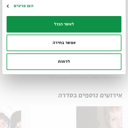
הרשמה
הצג פרטים
לאשר הכול
שיתוף
הוספה ליומן
הרשמה לאירועים דומים
אפשר בחירה
תגיות:
שידור חי
אצלכם בבית
פעילויות לילדים
ספרות ילדים
ינץ לוי
לדחות
ספרי ילדים
הרפתקאות
סופרים
אורית גידלי
מאירה ברנע גולדברג
מאירה ברנע-גולדברג
מפגשים עם סופרות
גלילה רון פדר
גלילה רון פדר- עמית
גלילה רון פדר עמית
ג'ינג'י
אירועים נוספים בסדרה