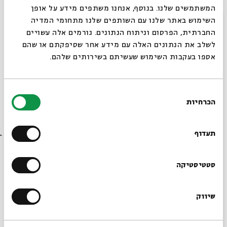
המשתמשים שלנו. בנוסף, אנחנו משתפים מידע על אופן
סגור
השימוש באתר שלנו עם השותפים שלנו מתחומי המדיה
החברתית, הפרסום וניתוח הנתונים. גורמים אלה עשויים
לשלב את הנתונים האלה עם מידע אחר שסיפקתם או שהם
אספו בעקבות השימוש שעשיתם בשירותים שלהם.
בחירת
הכרחיות
סדרת מפגשים לילדים שאוהבים לקרוא וחולמים לכתוב
הסכמה
רוצים לדעת מה קורה
איך מתחילים לכתוב?
בבית אבי חי לפני כולם?
תעדוף
מה סופרים עושים בימי הקורונה?
איך נראות סקיצות משולחן העבודה?
הרשמו לניוזלטר שלנו
סטטיסטיקה
מפגשים חגיגיים
עם סופרים סופרות, ספרים וסיפורים!
שיווק
*כתובת דוא"ל