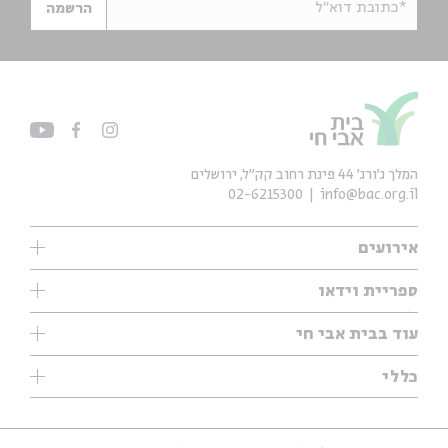
*כתובת דוא"ל
הרשמה
המלך ג'ורג' 44 פינת רחוב קק״ל, ירושלים
02-6215300
info@bac.org.il
אירועים
עיון
ספריית וידאו
אנגלית
ילדים
שיעורי בוקר
עוד בבית אבי חי
מוזיקה
מיוחדים
תערוכות
עיון
כללי
נוער
מיוחדים
מיוחדים
צרו קשר
ספרות ושירה
פודקאסטים מומלצים
ספרות ושירה
אודות
סדרות
כתבות