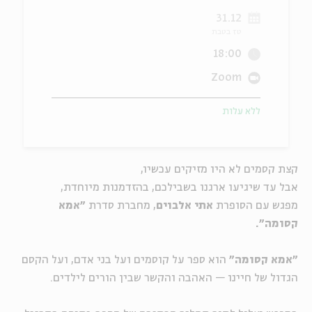
31.12
ה
אנגלית
מיוחדי
טז בטבת
18:00
Zoom
ללא עלות
קצת קסמים לא היו מזיקים עכשיו,
אבל עד שיגיעו ארגנו בשבילכם, בהזדמנות מיוחדת,
מפגש עם הסופרת
אתי אלבוים
, מחברת סדרת
"אמא
קסומה".
"אמא קסומה"
הוא ספר על קוסמים ועל בני אדם, ועל הקסם
הגדול של חיינו — האהבה והקשר שבין הורים לילדים.