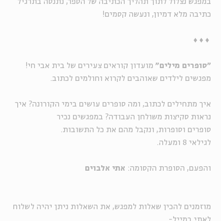
במפגש נצלול לתוך תהליך הכתיבה של הספר, נתנסה בתרגיל
כתיבה מלא דמיון, ונעשה קסמים!
♦
♦ ♦
"סופרים מילים"
מועדון קוראים צעירים של בית אבי חי!
מפגשים לילדים שאוהבים לקרוא וחולמים לכתוב.
איך מתחילים לכתוב, ומה סופרים עושים בימי הקורונה? איך
נראות סקיצות משולחן העבודה? במפגשים נכיר
סופרים וסופרות, ונקבל מהם את כל התשובות.
לגילאי 8 ומעלה.
והפעם, הסופרת הקסומה:
אתי אלבוים
מוזמנים להכין שאלות למפגש, את השאלות ניתן יהיה לשלוח
לאתי במייל-