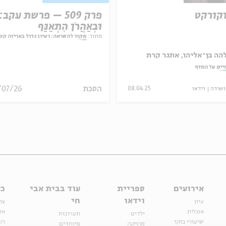
קורקט
פרק 509 – פרשת עקב:
וּבְאַהֲרֹן הִתְאַנַּף
מתוך:
מקור להשראה: רעיון גדול באריזה קט
הה בן־אליהו, אתגר קרת
יים על המדף
הסכת
/07/26
ושירה
וידאו
08.04.25
אירועים
ספריית
עוד בבית אבי
כל
וידאו
חי
עיון
צר
אנגלית
או
ילדים
תערוכות
שיעורי בוקר
הצ
מוזיקה
מיוחדים