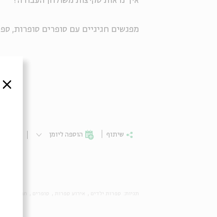
איך נראות סקיצות משולחן העבודה?
מפגשים חגיגיים
עם סופרים סופרות, ספר
סגור
שיתוף
הוספה ליומן
הרשמ
תגיות:
ספרות ילדים
אירוע ספרות
סופרים
חברות בין ס