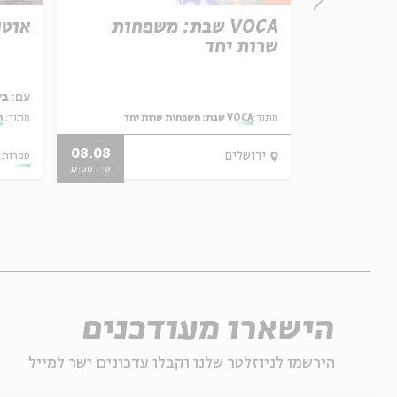
והים:
VOCA שבת: משפחות
אוטו
ירת משה
שרות יחד
עם:
בל
מתוך:
VOCA שבת: משפחות שרות יחד
מתוך:
ח
08.08
ירושלים
ספרות 
6-10.9
ש' | 17:00
הישארו מעודכנים
הירשמו לניוזלטר שלנו וקבלו עדכונים ישר למייל