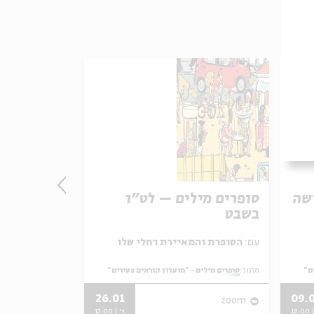
ישה
סופרים מילים – לט"ו
סופרים מי
בשבט
מקוון עם ר
עם:
הסופרת והמאיירת רחלי שלו
ם"
מתוך:
סופרים מילים - "מועדון קוראים צעירים"
מתוך:
סופרים מילים 
26.01
09.
zoom
zoom
18:
ד' | 17:00