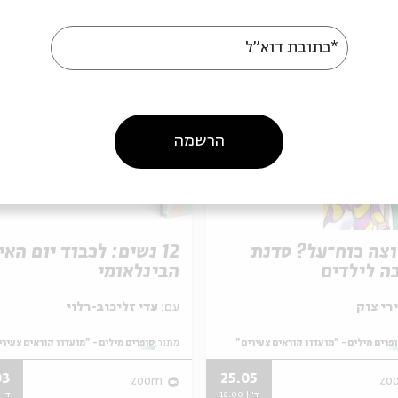
אירועים נוספים בסדרה
*כתובת דוא"ל
הרשמה
וצה כוח־על? סדנת
12 נשים: לכבוד יום הא
ה לילדים
הבינלאומי
עם:
עדי זליכוב-רלוי
פרים מילים - "מועדון קוראים צעירים"
מתוך:
סופרים מילים - "מועדון קוראים צעירי
03
25.05
zoom
zo
ד' | 18:00
ד' | 00