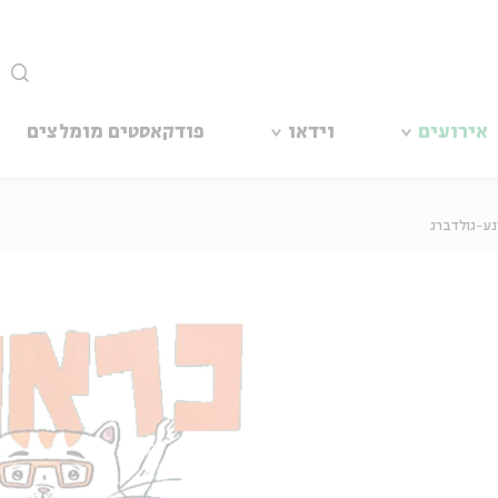
סגור
אירועים
וידאו
פודקאסטים מומלצים
נע-גולדברג