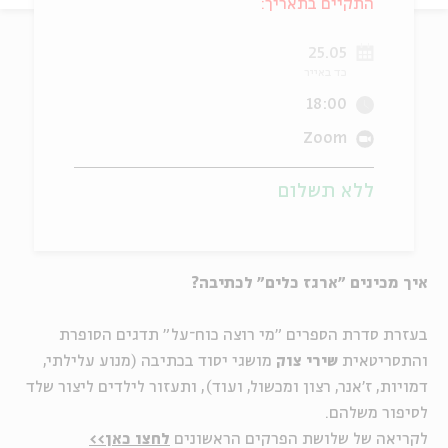
התקיים בתאריך:
ה
אנגלית
מיוחדי
25.05
כד באייר
18:00
Zoom
ללא תשלום
איך מכינים "ארגז כלים" לכתיבה?
בעזרת סדרת הספרים "מי רוצה כוח־על" תדגים הסופרת
והתסריטאית
שירי צוק
מושגי יסוד בכתיבה (מנוע עלילתי,
דמויות, ז'אנר, רצון ומכשול, ועוד), ותעזור לילדים ליצור שלד
לסיפור משלהם.
לקריאה של שלושת הפרקים הראשונים
לחצו כאן>>