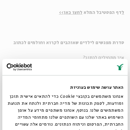
ל
דף הפסטיבל המלא
לחצו כאן>>
סדרת מפגשים לילדים שאוהבים לקרוא וחולמים לכתוב
איך מתחילים לכתוב?
מה סופרים עושים בימי הקורונה?
איך נראות סקיצות משולחן העבודה?
האתר עושה שימוש בעוגיות
מפגשים חגיגיים
עם סופרים סופרות, ספרים וסיפורים!
אנחנו משתמשים בקובצי Cookie כדי להתאים אישית תוכן
ומודעות, לספק תכונות של מדיה חברתית ולנתח את תנועת
המשתמשים שלנו. בנוסף, אנחנו משתפים מידע על אופן
סגור
השימוש באתר שלנו עם השותפים שלנו מתחומי המדיה
החברתית, הפרסום וניתוח הנתונים. גורמים אלה עשויים