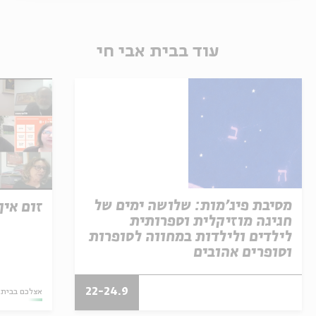
עוד בבית אבי חי
מסיבת פיג'מות: שלושה ימים של
זום אין | .2020
חגיגה מוזיקלית וספרותית
לילדים ולילדות במחווה לסופרות
וסופרים אהובים
22-24.9
אצלכם בבית