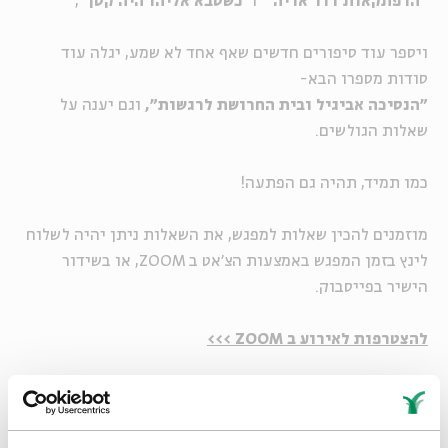
"הרפתקאות דוד אריה"
ו
"כשסבא אליהו היה קטן"
,
ויספר עוד סיפורים חדשים שאף אחד לא שמע,
יגלה עוד
סודות מספרו הבא-
"הנסיכה אביגיל ובית החרושת לרגשות"
,
וגם יענה על
שאלות הגולשים.
כמו תמיד, תהיה גם הפתעה!
מוזמנים להכין שאלות למפגש, את השאלות ניתן יהיה לשלוח
לינץ בזמן המפגש באמצעות הצ'אט ב ZOOM, או בשידור
הישיר בפייסבוק.
להצטרפות לאירוע ב ZOOM >>>
איך לצייר את דוד אריה?