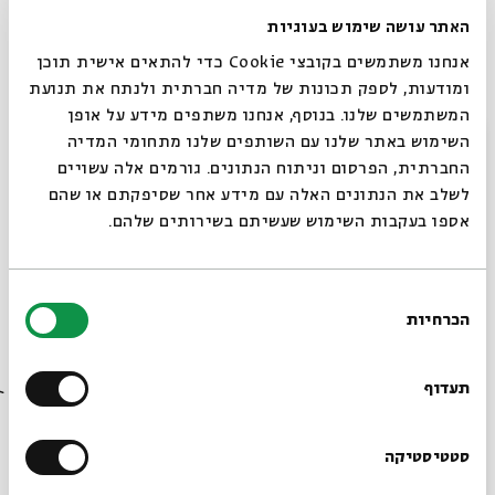
האתר עושה שימוש בעוגיות
אנחנו משתמשים בקובצי Cookie כדי להתאים אישית תוכן
ומודעות, לספק תכונות של מדיה חברתית ולנתח את תנועת
** מספר המשתתפים ב ZOOM מוגבל, אנו ממליצים להתחבר
המשתמשים שלנו. בנוסף, אנחנו משתפים מידע על אופן
סגור
בזמן.
השימוש באתר שלנו עם השותפים שלנו מתחומי המדיה
החברתית, הפרסום וניתוח הנתונים. גורמים אלה עשויים
לשלב את הנתונים האלה עם מידע אחר שסיפקתם או שהם
אספו בעקבות השימוש שעשיתם בשירותים שלהם.
בחירת
הכרחיות
הסכמה
רוצים לדעת מה קורה
איורים:
אבי בלאייר
בבית אבי חי לפני כולם?
תעדוף
הרשמו לניוזלטר שלנו
סטטיסטיקה