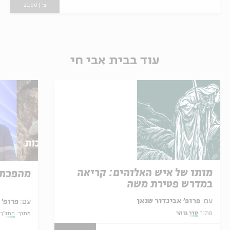
ב' | 21:00
עוד בבית אבי חי
מותו של איש האלוהים: קריאה
מהפכת 
במדרש פטירת משה
עם:
פרופ' אביגדור שנאן
עם:
פרופ' 
מתוך:
סדר בוקר
מתוך:
התנ"ך: