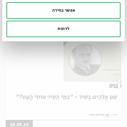
ריינר מריה רילקה
אברהם סוצקעווער
אלוהים ואדם
שירה ואלוהות
אפשר בחירה
אירועים נוספים בסדרה
לדחות
שֵׁם אֱלֹהִים בְּשִׁיר - "בְּמִי הֵמִיר אוֹתִי הָעֵט?"
מתוך:
שֵׁם אֱלֹהִים בְּשִׁיר
18.05.20