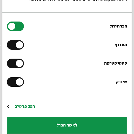
בחירת
הכרחיות
הסכמה
רוצים לדעת מה קורה
בבית אבי חי לפני כולם?
תעדוף
הרשמו לניוזלטר שלנו
סטטיסטיקה
שיווק
*כתובת דוא"ל
הרשמה
הצג פרטים
שיתוף
הוספה ליומן
הרשמה לאירועים דומים
לאשר הכול
תגיות:
אצלכם בבית
אלוהות
רואי רביצקי
ZOOM
אברהם סוצקבר