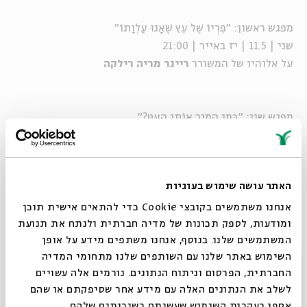
מפגש ראשון: "פִּרְיוֹ שֶׁל עֵץ שֶׁאָנוּ עַלְוָתוֹ"
שני | 11.5 | יז באייר | 21:00
על אלוהיו של המשורר
ריינר מריה רילקה
מפגש שני: "בְּמִי הֵמִיר אוֹתִי הָעֵט?"
שני | 18.5 | כד באייר | 21:00
אלוהיו של המשורר
אברהם סוצקעווער
האתר עושה שימוש בעוגיות
להצטרפות לשידורים ב-ZOOM>>
אנחנו משתמשים בקובצי Cookie כדי להתאים אישית תוכן
ומודעות, לספק תכונות של מדיה חברתית ולנתח את תנועת
המשתמשים שלנו. בנוסף, אנחנו משתפים מידע על אופן
סגור
השימוש באתר שלנו עם השותפים שלנו מתחומי המדיה
החברתית, הפרסום וניתוח הנתונים. גורמים אלה עשויים
לשלב את הנתונים האלה עם מידע אחר שסיפקתם או שהם
אספו בעקבות השימוש שעשיתם בשירותים שלהם.