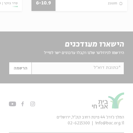
6-10.9
סדר בוקר
ו
zoom
הישארו מעודכנים
הירשמו לניוזלטר שלנו וקבלו עדכונים ישר למייל
*כתובת דוא"ל
הרשמה
המלך ג'ורג' 44 פינת רחוב קק״ל, ירושלים
02-6215300
info@bac.org.il