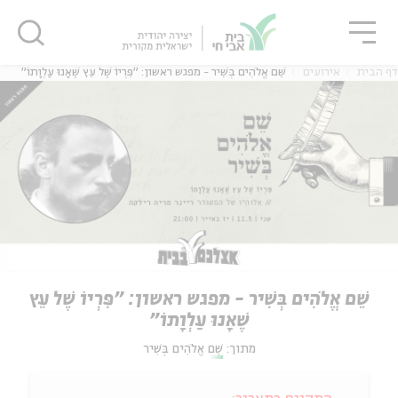
גור
סגור
סגור
דף הבית
אירועים
שֵׁם אֱלֹהִים בְּשִׁיר - מפגש ראשון: "פִּרְיוֹ שֶׁל עֵץ שֶׁאָנוּ עַלְוָתוֹ"
שֵׁם אֱלֹהִים בְּשִׁיר - מפגש ראשון: "פִּרְיוֹ שֶׁל עֵץ
שֶׁאָנוּ עַלְוָתוֹ"
מתוך:
שֵׁם אֱלֹהִים בְּשִׁיר