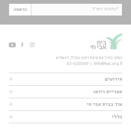
*כתובת דוא"ל
הרשמה
המלך ג'ורג' 44 פינת רחוב קק״ל, ירושלים
02-6215300
info@bac.org.il
אירועים
עיון
ספריית וידאו
אנגלית
ילדים
שיעורי בוקר
עוד בבית אבי חי
מוזיקה
מיוחדים
תערוכות
עיון
כללי
נוער
מיוחדים
מיוחדים
צרו קשר
ספרות ושירה
פודקאסטים מומלצים
ספרות ושירה