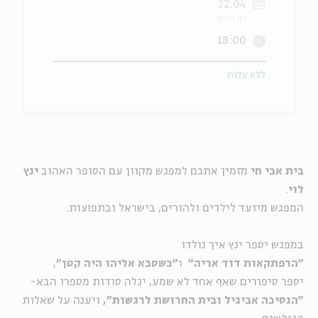
22.04
כח בניסן
ה
אנגלית
מיוחדי
18:00
ללא עלות
בית אבי חי
מזמין אתכם למפגש מקוון עם הסופר האהוב
ינץ
לוי
.
המפגש מיועד לילדים ולהורים, בישראל ובתפוצות.
במפגש יספר ינץ איך נולדו
"הרפתקאות דוד אריה"
ו
"כשסבא אליהו היה קטן"
,
יספר סיפורים שאף אחד לא שמע,
יגלה סודות מספרו הבא-
"הנסיכה אביגיל ובית החרושת לרגשות"
,
ויענה על שאלות