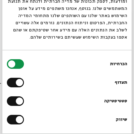
ומודעות, לספק תכונות של מדיה חברתית ולנתח את תנועת
המשתמשים שלנו. בנוסף, אנחנו משתפים מידע על אופן
איורים: דוד אריה -
יניב שמעוני
| סבא אליהו -
אבי בלאייר
סגור
השימוש באתר שלנו עם השותפים שלנו מתחומי המדיה
החברתית, הפרסום וניתוח הנתונים. גורמים אלה עשויים
צפו בהזמנה מינץ:
לשלב את הנתונים האלה עם מידע אחר שסיפקתם או שהם
אספו בעקבות השימוש שעשיתם בשירותים שלהם.
יוטיוב
בחירת
הכרחיות
הסכמה
רוצים לדעת מה קורה
בבית אבי חי לפני כולם?
תעדוף
הרשמו לניוזלטר שלנו
סטטיסטיקה
שיווק
*כתובת דוא"ל