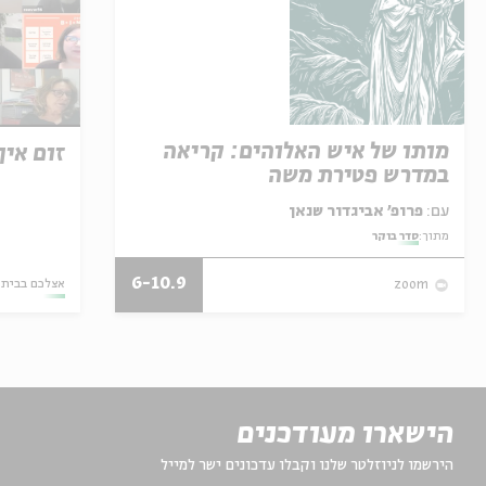
מותו של איש האלוהים: קריאה
זום אין | .2020
במדרש פטירת משה
עם:
פרופ' אביגדור שנאן
מתוך:
סדר בוקר
6-10.9
אצלכם בבית
zoom
הישארו מעודכנים
הירשמו לניוזלטר שלנו וקבלו עדכונים ישר למייל