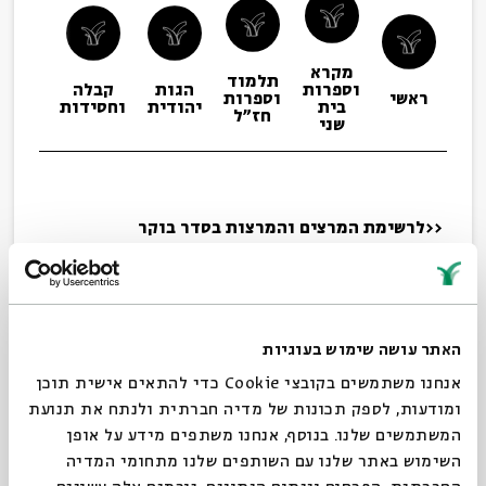
מקרא
תלמוד
וספרות
הגות
קבלה
תפיל
ראשי
וספרות
בית
יהודית
וחסידות
ופיו
חז"ל
שני
<<לרשימת המרצים והמרצות בסדר
בוקר
טל אילן
טל אילן
היא פרופסור
האתר עושה שימוש בעוגיות
למדעי היהדות בברלין עם
התמחות על העת העתיקה
אנחנו משתמשים בקובצי Cookie כדי להתאים אישית תוכן
וחז"ל. היא עורכת הסדרה
ומודעות, לספק תכונות של מדיה חברתית ולנתח את תנועת
"פירוש פמיניסטי לתלמוד
המשתמשים שלנו. בנוסף, אנחנו משתפים מידע על אופן
הבבלי", שבו היא מחברת
השימוש באתר שלנו עם השותפים שלנו מתחומי המדיה
הפירושים הפמיניסטיים