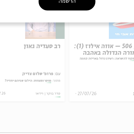
הרשמה
פרק 506 – אווה אילוז (1):
רב סעדיה גאון
רה הגדולה באהבה
קור להשראה: רעיון גדול באריזה קטנה
עם:
פרופ' שלום צדיק
מתוך:
מוסר ומצוות: הילכו שניהם יחדיו?
27/07/26
7.26
וידאו
סדר בוקר