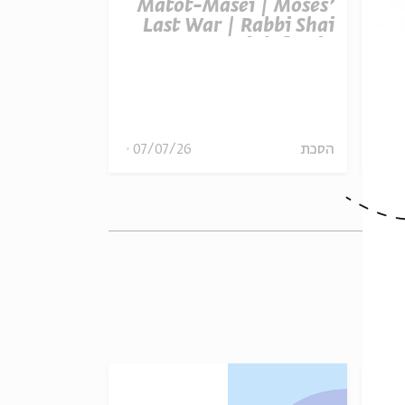
t Balak |
Matot-Masei | Moses’
P
otential |
Last War | Rabbi Shai
– T
inkelstein
Finkelstein
R
הסכת
07/07/26
הסכת
07