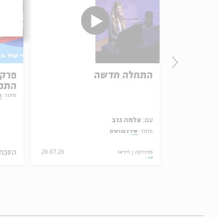
פרשת עקב
התחלה חדשה
התמו
ל באריזה קטנה
מתוך:
מ
עם:
עלמה גוב
מתוך:
שיר געגועים
הסכת
30/07/26
26.07.26
וידאו
מוזיקה