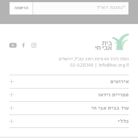
*כתובת דוא"ל
הרשמה
המלך ג'ורג' 44 פינת רחוב קק״ל, ירושלים
02-6215300
info@bac.org.il
אירועים
עיון
ספריית וידאו
אנגלית
ילדים
שיעורי בוקר
עוד בבית אבי חי
מוזיקה
מיוחדים
תערוכות
עיון
כללי
נוער
מיוחדים
מיוחדים
צרו קשר
ספרות ושירה
פודקאסטים מומלצים
ספרות ושירה
אודות
סדרות