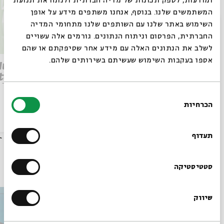
ומודעות, לספק תכונות של מדיה חברתית ולנתח את תנועת
המשתמשים שלנו. בנוסף, אנחנו משתפים מידע על אופן
סגור
השימוש באתר שלנו עם השותפים שלנו מתחומי המדיה
החברתית, הפרסום וניתוח הנתונים. גורמים אלה עשויים
לשלב את הנתונים האלה עם מידע אחר שסיפקתם או שהם
אספו בעקבות השימוש שעשיתם בשירותים שלהם.
Parashat Re’eh – To See
 Human
Beyond | Rabbi Shai
tation
Finkelstein
elstein
בחירת
הכרחיות
הסכמה
רוצים לדעת מה קורה
הסכת
28/07/26
הסכת
בבית אבי חי לפני כולם?
תעדוף
עוד בבית אבי חי
הרשמו לניוזלטר שלנו
סטטיסטיקה
שיווק
*כתובת דוא"ל