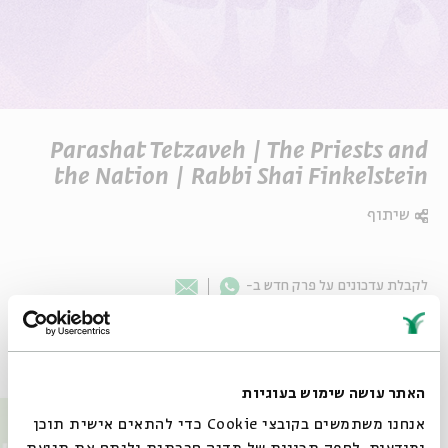
Parashat Tetzaveh | The Priests and
the Nation | Rabbi Shai Finkelstein
שיתוף
Whatsapp
לקבלת עדכונים על פרק חדש ב-
Email
פרקים נוספים בסדרה
האתר עושה שימוש בעוגיות
אנחנו משתמשים בקובצי Cookie כדי להתאים אישית תוכן