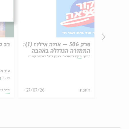
פרשת עקב
פרק 506 – אווה אילוז (1):
רב ס
התמורה הגדולה באהבה
ל באריזה קטנה
מתוך:
מקור להשראה: רעיון גדול באריזה קטנה
עם:
פר
מתוך:
?
27/07/26
הסכת
30/07/26
סדר בו