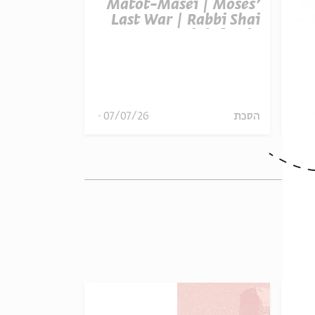
t Balak |
Matot-Masei | Moses’
P
otential |
Last War | Rabbi Shai
– T
inkelstein
Finkelstein
R
הסכת
07/07/26
הסכת
07