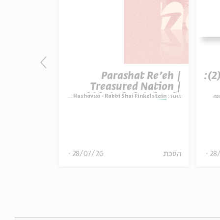
t Re’eh |
Parashat Re’eh |
פרק 507 – אווה אילוז (2):
ature vs.
Treasured Nation |
ctation |
Rabbi Shai Finkelstein
i Finkelstein
מתוך:
Parashat Hashavua - Rabbi Shai Finkelstein
מתוך:
נה
inkelstein
הסכת
28/07/26
הסכת
28