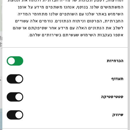
ומודעות, לספק תכונות של מדיה חברתית ולנתח את תנועת
המשתמשים שלנו. בנוסף, אנחנו משתפים מידע על אופן
סגור
השימוש באתר שלנו עם השותפים שלנו מתחומי המדיה
החברתית, הפרסום וניתוח הנתונים. גורמים אלה עשויים
לשלב את הנתונים האלה עם מידע אחר שסיפקתם או שהם
אספו בעקבות השימוש שעשיתם בשירותים שלהם.
Parashat Re’eh – To See
 Human
Beyond | Rabbi Shai
tation
Finkelstein
elstein
בחירת
הכרחיות
הסכמה
רוצים לדעת מה קורה
הסכת
28/07/26
הסכת
בבית אבי חי לפני כולם?
תעדוף
עוד בבית אבי חי
הרשמו לניוזלטר שלנו
סטטיסטיקה
שיווק
*כתובת דוא"ל