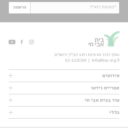
*כתובת דוא"ל
הרשמה
המלך ג'ורג' 44 פינת רחוב קק״ל, ירושלים
02-6215300
info@bac.org.il
אירועים
עיון
ספריית וידאו
אנגלית
ילדים
שיעורי בוקר
עוד בבית אבי חי
מוזיקה
מיוחדים
תערוכות
עיון
כללי
נוער
מיוחדים
מיוחדים
צרו קשר
ספרות ושירה
פודקאסטים מומלצים
ספרות ושירה
אודות
סדרות