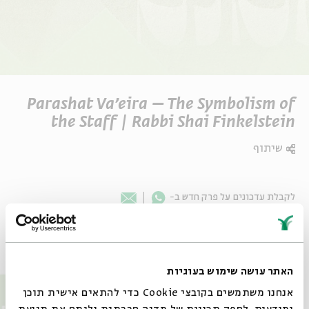
Parashat Va’eira – The Symbolism of
the Staff | Rabbi Shai Finkelstein
שיתוף
Whatsapp
לקבלת עדכונים על פרק חדש ב-
Email
פרקים נוספים בסדרה
האתר עושה שימוש בעוגיות
אנחנו משתמשים בקובצי Cookie כדי להתאים אישית תוכן