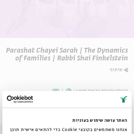
Parashat Chayei Sarah | The Dynamics
of Families | Rabbi Shai Finkelstein
שיתוף
Whatsapp
לקבלת עדכונים על פרק חדש ב-
Email
פרקים נוספים בסדרה
האתר עושה שימוש בעוגיות
אנחנו משתמשים בקובצי Cookie כדי להתאים אישית תוכן