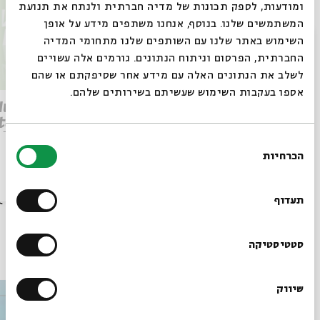
ומודעות, לספק תכונות של מדיה חברתית ולנתח את תנועת
המשתמשים שלנו. בנוסף, אנחנו משתפים מידע על אופן
סגור
השימוש באתר שלנו עם השותפים שלנו מתחומי המדיה
החברתית, הפרסום וניתוח הנתונים. גורמים אלה עשויים
לשלב את הנתונים האלה עם מידע אחר שסיפקתם או שהם
אספו בעקבות השימוש שעשיתם בשירותים שלהם.
Parashat Re’eh – To See
 Human
Beyond | Rabbi Shai
tation
Finkelstein
elstein
בחירת
הכרחיות
הסכמה
רוצים לדעת מה קורה
הסכת
28/07/26
הסכת
בבית אבי חי לפני כולם?
תעדוף
הרשמו לניוזלטר שלנו
סטטיסטיקה
עוד בבית אבי חי
שיווק
*כתובת דוא"ל