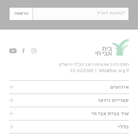
*כתובת דוא"ל
הרשמה
המלך ג'ורג' 44 פינת רחוב קק״ל, ירושלים
02-6215300
info@bac.org.il
אירועים
עיון
ספריית וידאו
אנגלית
ילדים
שיעורי בוקר
עוד בבית אבי חי
מוזיקה
מיוחדים
תערוכות
עיון
כללי
נוער
מיוחדים
מיוחדים
צרו קשר
ספרות ושירה
פודקאסטים מומלצים