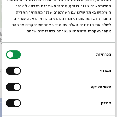
ומודעות, לספק תכונות של מדיה חברתית ולנתח את תנועת
המשתמשים שלנו. בנוסף, אנחנו משתפים מידע על אופן
סגור
השימוש באתר שלנו עם השותפים שלנו מתחומי המדיה
החברתית, הפרסום וניתוח הנתונים. גורמים אלה עשויים
לשלב את הנתונים האלה עם מידע אחר שסיפקתם או שהם
אספו בעקבות השימוש שעשיתם בשירותים שלהם.
Parashat Re’eh – To See
 Human
Beyond | Rabbi Shai
tation
Finkelstein
elstein
בחירת
הכרחיות
הסכמה
רוצים לדעת מה קורה
הסכת
28/07/26
הסכת
בבית אבי חי לפני כולם?
תעדוף
הרשמו לניוזלטר שלנו
עוד בבית אבי חי
סטטיסטיקה
שיווק
*כתובת דוא"ל