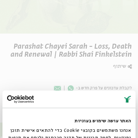
Parashat Chayei Sarah - Loss, Death
and Renewal | Rabbi Shai Finkelstein
שיתוף
Whatsapp
לקבלת עדכונים על פרק חדש ב-
Email
פרקים נוספים בסדרה
האתר עושה שימוש בעוגיות
אנחנו משתמשים בקובצי Cookie כדי להתאים אישית תוכן