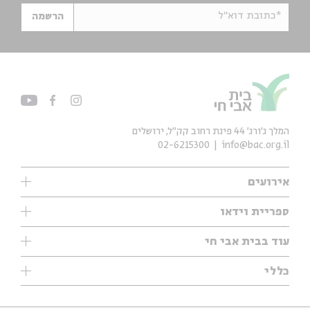
*כתובת דוא"ל
הרשמה
המלך ג'ורג' 44 פינת רחוב קק״ל, ירושלים
02-6215300
info@bac.org.il
אירועים
עיון
ספריית וידאו
אנגלית
ילדים
שיעורי בוקר
עוד בבית אבי חי
מוזיקה
מיוחדים
תערוכות
עיון
כללי
נוער
מיוחדים
מיוחדים
צרו קשר
ספרות ושירה
פודקאסטים מומלצים
ספרות ושירה
אודות
סדרות