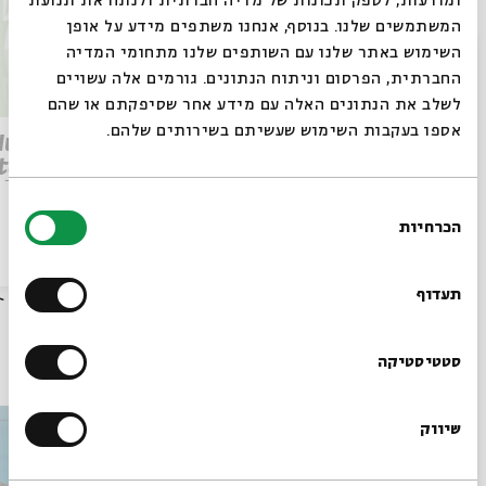
ומודעות, לספק תכונות של מדיה חברתית ולנתח את תנועת
המשתמשים שלנו. בנוסף, אנחנו משתפים מידע על אופן
סגור
השימוש באתר שלנו עם השותפים שלנו מתחומי המדיה
החברתית, הפרסום וניתוח הנתונים. גורמים אלה עשויים
לשלב את הנתונים האלה עם מידע אחר שסיפקתם או שהם
אספו בעקבות השימוש שעשיתם בשירותים שלהם.
Parashat Re’eh – To See
 Human
Beyond | Rabbi Shai
tation
Finkelstein
elstein
בחירת
הכרחיות
הסכמה
רוצים לדעת מה קורה
הסכת
28/07/26
הסכת
בבית אבי חי לפני כולם?
תעדוף
עוד בבית אבי חי
הרשמו לניוזלטר שלנו
סטטיסטיקה
שיווק
*כתובת דוא"ל