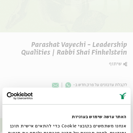
Parashat Vayechi - Leadership
Qualities | Rabbi Shai Finkelstein
שיתוף
Whatsapp
לקבלת עדכונים על פרק חדש ב-
Email
פרקים נוספים בסדרה
האתר עושה שימוש בעוגיות
אנחנו משתמשים בקובצי Cookie כדי להתאים אישית תוכן