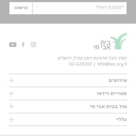
*כתובת דוא"ל
הרשמה
המלך ג'ורג' 44 פינת רחוב קק״ל, ירושלים
02-6215300
info@bac.org.il
אירועים
עיון
ספריית וידאו
אנגלית
ילדים
שיעורי בוקר
עוד בבית אבי חי
מוזיקה
מיוחדים
תערוכות
עיון
כללי
נוער
מיוחדים
מיוחדים
צרו קשר
ספרות ושירה
פודקאסטים מומלצים
ספרות ושירה
אודות
סדרות