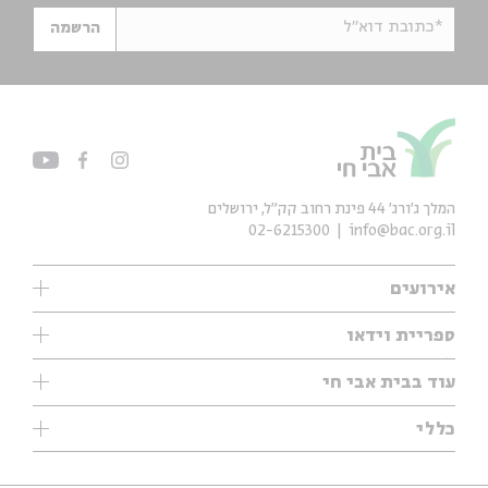
*כתובת דוא"ל
הרשמה
המלך ג'ורג' 44 פינת רחוב קק״ל, ירושלים
02-6215300
info@bac.org.il
אירועים
עיון
ספריית וידאו
אנגלית
ילדים
שיעורי בוקר
עוד בבית אבי חי
מוזיקה
מיוחדים
תערוכות
עיון
כללי
נוער
מיוחדים
מיוחדים
צרו קשר
ספרות ושירה
פודקאסטים מומלצים
ספרות ושירה
אודות
סדרות