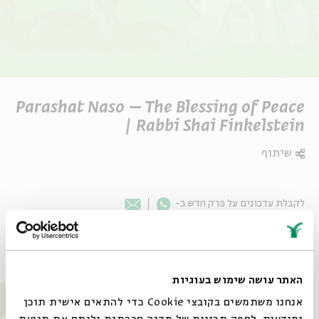
Parashat Naso – The Blessing of Peace
| Rabbi Shai Finkelstein
שיתוף
Whatsapp
לקבלת עדכונים על פרק חדש ב-
Email
פרקים נוספים בסדרה
האתר עושה שימוש בעוגיות
אנחנו משתמשים בקובצי Cookie כדי להתאים אישית תוכן