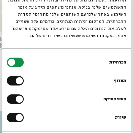
ומודעות, לספק תכונות של מדיה חברתית ולנתח את תנועת
המשתמשים שלנו. בנוסף, אנחנו משתפים מידע על אופן
סגור
השימוש באתר שלנו עם השותפים שלנו מתחומי המדיה
החברתית, הפרסום וניתוח הנתונים. גורמים אלה עשויים
לשלב את הנתונים האלה עם מידע אחר שסיפקתם או שהם
אספו בעקבות השימוש שעשיתם בשירותים שלהם.
Parashat Re’eh – To See
 Human
Beyond | Rabbi Shai
tation
Finkelstein
elstein
בחירת
הכרחיות
הסכמה
רוצים לדעת מה קורה
הסכת
28/07/26
הסכת
בבית אבי חי לפני כולם?
תעדוף
עוד בבית אבי חי
הרשמו לניוזלטר שלנו
סטטיסטיקה
שיווק
*כתובת דוא"ל