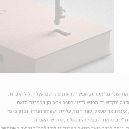
החיצוניים" אסורה, אפשר לראות פה ושם אצל חז"ל היכרות
דרה יוקדש כל מפגש לדיון בספר אחר מן הספרות הזאת
איגרת אריסטאס, ספר חנוך, עליית ישעיהו ועוד). נבחן כיצד
"ל בתלמוד הבבלי והירושלמי, מדרשי האגדה
 ננסה לברר כיצד הגיעה ספרות זו לידי לחז"ל וכיצד השתמשו