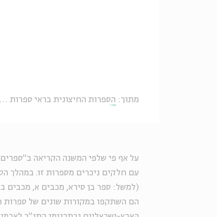
מתוך:
הספרות החיצונית בראי ספרות חז"ל עם פרופ' טל אילן
על אף פי שלפי המשנה הקריאה ב"ספרים 
עם חלקים ניכרים מספרות זו. במהלך הס
(למשל: ספר בן סירא, מכבים א, מכבים ב, 
הם השתקפו במקורות שונים של ספרות חז
הארץ-ישראליים ובתרגומי התנ"ך לארמית.