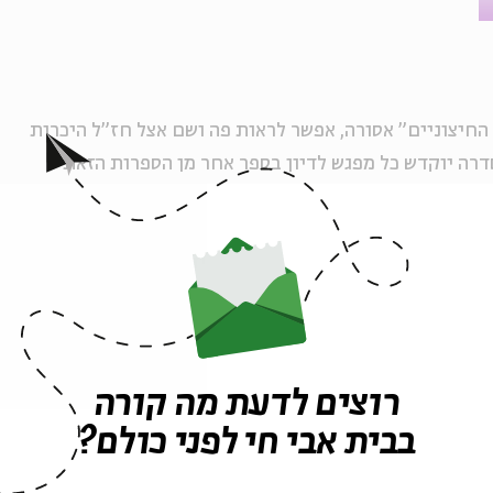
החיצוניים" אסורה, אפשר לראות פה ושם אצל חז"ל היכרות
דרה יוקדש כל מפגש לדיון בספר אחר מן הספרות הזאת
איגרת אריסטאס, ספר חנוך, עליית ישעיהו ועוד). נבחן כיצד
"ל בתלמוד הבבלי והירושלמי, מדרשי האגדה
 ננסה לברר כיצד הגיעה ספרות זו לידי לחז"ל וכיצד השתמשו
לין עם התמחות על העת העתיקה וחז"ל. היא עורכת הסדרה
רוצים לדעת מה קורה
היא מחברת הפירושים הפמיניסטיים למסכת תענית ולמסכת
רופ' ורד נעם) של הספר "יוספוס וחז"ל", שיצא לאור ביד
בבית אבי חי לפני כולם?
אלה היא עובדת יחד עם פרופ' נח חכם על הוצאה לאור של המשך קורפוס