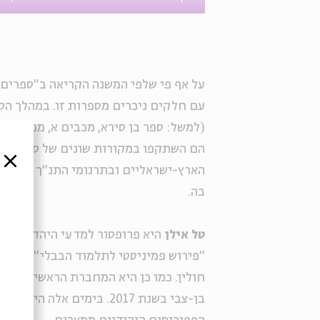
על אף פי שלפי המשנה הקריאה ב"ספרים 
עם חלקים ניכרים מספרות זו. במהלך הס
(למשל: ספר בן סירא, מכבים א, מכבים ב, 
הם השתקפו במקורות שונים של ספרות חז
סגור
הארץ-ישראליים ובתרגומי התנ"ך לארמית.
בה.
טל אילן
היא פרופסור למדעי היהדות בבר
"פירוש פמיניסטי לתלמוד הבבלי", שבו 
חולין. כמו כן היא המחברת הראשית (עם פ
בן-צבי בשנת 2017. בימים 