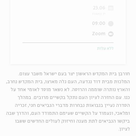
23.06
ה
אנגלית
מיוחדי
יג בתמוז
09:00
Zoom
ללא עלות
חורבן בית המקדש הראשון יצר בעם ישראל משבר עצום.
המלכות מבית דוד נגדעה, העם גלה מארצו, בית המקדש נחרב,
והארץ נותרה שוממה והרוסה. לא נשאר מוסד לאומי אחד על
כנו. עם החזרה לציון העם נתקל בקשיים מרובים. במהלך
הסדרה נעיין בנבואות נבחרות מדברי הנביאים חגי, זכריה
ומלאכי, ונעמוד על הקשיים שעימם התמודד העם, והדרך שבה
ביקשו הנביאים לתת מענה וחיזוק לעולים החדשים ששבו
לציון.