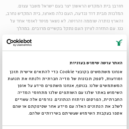
חורבן בית המקדש הראשון יצר בעם ישראל משבר עצום.
המלכות מבית דוד נגדעה, העם גלה מארצו, בית המקדש נחרב,
והארץ נותרה שוממה והרוסה. לא נשאר מוסד לאומי אחד על
כנו. עם החזרה לציון העם נתקל בקשיים מרובים. במהלך
הסדרה נעיין בנבואות נבחרות מדברי הנביאים חגי, זכריה
ומלאכי, ונעמוד על הקשיים שעימם התמודד העם, והדרך שבה
ביקשו הנביאים לתת מענה וחיזוק לעולים החדשים ששבו
לציון.
האתר עושה שימוש בעוגיות
אנחנו משתמשים בקובצי Cookie כדי להתאים אישית תוכן
פרופ'
אלי עסיס
הוא חוקר מקרא באוניברסיטת בר אילן,
ומודעות, לספק תכונות של מדיה חברתית ולנתח את תנועת
מתמחה בתחומי הסיפורת המקראית, הנבואה והשירה. כתב
המשתמשים שלנו. בנוסף, אנחנו משתפים מידע על אופן
מחקרים על יהושע, שופטים, חגי, זכריה, מלאכי, יואל, שיר
סגור
השימוש באתר שלנו עם השותפים שלנו מתחומי המדיה
השירים ותהלים. כותב עתה על ספר במדבר. שימש בעבר
החברתית, הפרסום וניתוח הנתונים. גורמים אלה עשויים
כראש המחלקה לתנ"ך וכדיקן הפקולטה למדע היהדות.
לשלב את הנתונים האלה עם מידע אחר שסיפקתם או שהם
אספו בעקבות השימוש שעשיתם בשירותים שלהם.