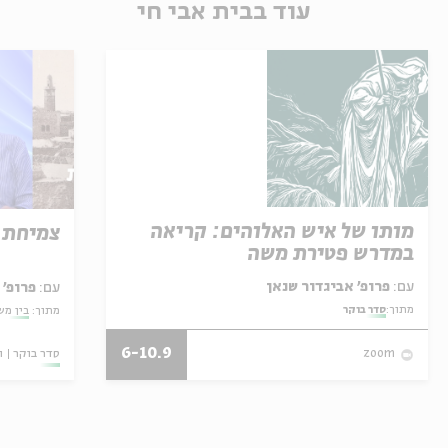
עוד בבית אבי חי
מותו של איש האלוהים: קריאה
צמיחת 
במדרש פטירת משה
עם:
פרופ' אביגדור שנאן
עם:
פרופ'
מתוך:
סדר בוקר
מתוך:
בין מש
6-10.9
סדר בוקר
ו
zoom