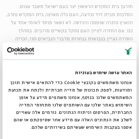
חורבן בית המקדש הראשון יצר בעם ישראל משבר עצום.
המלכות מבית דוד נגדעה, העם גלה מארצו, בית המקדש נחרב,
והארץ נותרה שוממה והרוסה. לא נשאר מוסד לאומי אחד על
כנו. עם החזרה לציון העם נתקל בקשיים מרובים. במהלך
הסדרה נעיין בנבואות נבחרות מדברי הנביאים חגי, זכריה
ומלאכי, ונעמוד על הקשיים שעימם התמודד העם, והדרך שבה
ביקשו הנביאים לתת מענה וחיזוק לעולים החדשים ששבו
לציון.
האתר עושה שימוש בעוגיות
פרופ'
אלי עסיס
הוא חוקר מקרא באוניברסיטת בר אילן,
אנחנו משתמשים בקובצי Cookie כדי להתאים אישית תוכן
מתמחה בתחומי הסיפורת המקראית, הנבואה והשירה. כתב
ומודעות, לספק תכונות של מדיה חברתית ולנתח את תנועת
מחקרים על יהושע, שופטים, חגי, זכריה, מלאכי, יואל, שיר
המשתמשים שלנו. בנוסף, אנחנו משתפים מידע על אופן
השירים ותהלים. כותב עתה על ספר במדבר. שימש בעבר
סגור
השימוש באתר שלנו עם השותפים שלנו מתחומי המדיה
כראש המחלקה לתנ"ך וכדיקן הפקולטה למדע היהדות.
החברתית, הפרסום וניתוח הנתונים. גורמים אלה עשויים
לשלב את הנתונים האלה עם מידע אחר שסיפקתם או שהם
אספו בעקבות השימוש שעשיתם בשירותים שלהם.