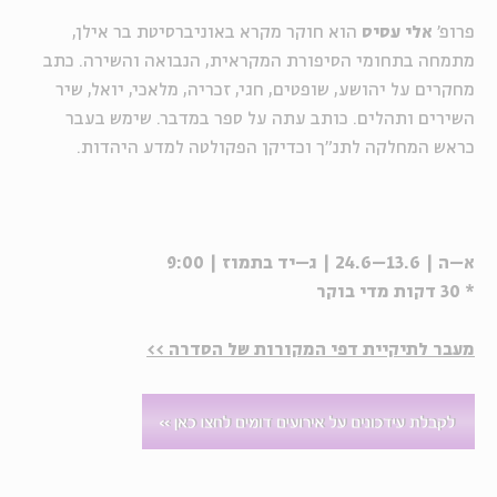
פרופ'
אלי עסיס
הוא חוקר מקרא באוניברסיטת בר אילן,
מתמחה בתחומי הסיפורת המקראית, הנבואה והשירה. כתב
מחקרים על יהושע, שופטים, חגי, זכריה, מלאכי, יואל, שיר
השירים ותהלים. כותב עתה על ספר במדבר. שימש בעבר
כראש המחלקה לתנ"ך וכדיקן הפקולטה למדע היהדות.
א–ה | 13.6–24.6 | ג–יד בתמוז | 9:00
* 30 דקות מדי בוקר
מעבר לתיקיית דפי המקורות של הסדרה >>