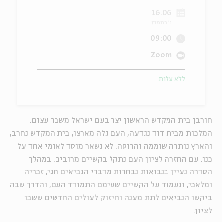
16.06
ה
אנגלית
מיוחדי
ו' בתמוז
09:00
Zoom
ללא עלות
חורבן בית המקדש הראשון יצר בעם ישראל משבר עצום.
המלכות מבית דוד נגדעה, העם גלה מארצו, בית המקדש נחרב,
והארץ נותרה שוממה והרוסה. לא נשאר מוסד לאומי אחד על
כנו. עם החזרה לציון העם נתקל בקשיים מרובים. במהלך
הסדרה נעיין בנבואות נבחרות מדברי הנביאים חגי, זכריה
ומלאכי, ונעמוד על הקשיים שעימם התמודד העם, והדרך שבה
ביקשו הנביאים לתת מענה וחיזוק לעולים החדשים ששבו
לציון.