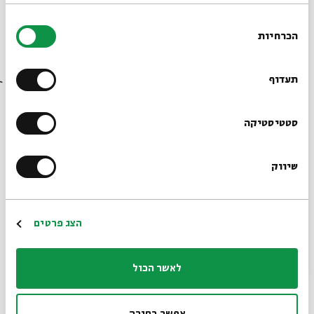
א–ה | 13.6–24.6 | ג–יד בתמוז | 9:00
בחירת
* 30 דקות מדי בוקר
הכרחיות
הסכמה
רוצים לדעת מה קורה
מעבר לתיקיית דפי המקורות של הסדרה >>
בבית אבי חי לפני כולם?
תעדוף
הרשמו לניוזלטר שלנו
סטטיסטיקה
שיווק
*כתובת דוא"ל
הורדת מקורות
שיתוף
הוספה ליומן
הרשמה
הצג פרטים
הרשמה לאירועים דומים
לאשר הכול
תגיות:
אצלכם בבית
ZOOM
שיעור יומי
שיעור מקוון
סדרת שיעורי בוקר
שיעור בוקר
נבואה