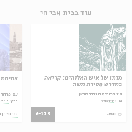
עוד בבית אבי חי
מותו של איש האלוהים: קריאה
צמיחת 
במדרש פטירת משה
עם:
פרופ' אביגדור שנאן
עם:
פרופ'
מתוך:
סדר בוקר
מתוך:
בין מש
6-10.9
סדר בוקר
ו
zoom