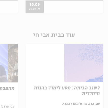
16.09
ד' | 20:30
עוד בבית אבי חי
לשוב הביתה: מסע לימוד בהגות
מהפכת 
היהודית
עם:
הרב פרופ' מעוז כהנא
עם:
פרופ' 