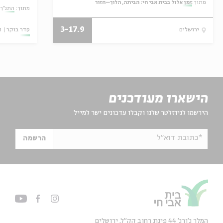
מתוך:
זמן אלול בבית אבי חי: הביתה, הלוך–חזור
מתוך:
התנ"ך:
3-17.9
סדר בוקר
ו
ירושלים
הישארו מעודכנים
הירשמו לניוזלטר שלנו וקבלו עדכונים ישר למייל
*כתובת דוא"ל
הרשמה
המלך ג'ורג' 44 פינת רחוב קק״ל, ירושלים