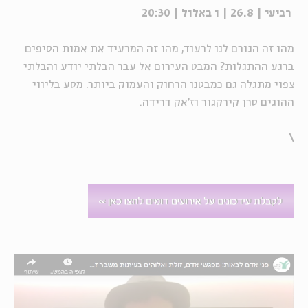
רביעי | 26.8 | ו באלול | 20:30
מהו זה הגורם לנו לרעוד, מהו זה המרעיד את אמות הסיפים
ברגע ההתגלות? המבט העירום אל עבר הבלתי יודע והבלתי
צפוי מתגלה גם כמבטנו הרחוק והעמוק ביותר. מסע בליווי
ההוגים סרן קירקגור וז'אק דרידה.
\