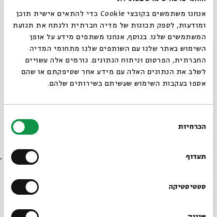
מנחה:
יאיר יעקב
אנחנו משתמשים בקובצי Cookie כדי להתאים אישית תוכן
ומודעות, לספק תכונות של מדיה חברתית ולנתח את תנועת
ההשתתפות חופשית.
המשתמשים שלנו. בנוסף, אנחנו משתפים מידע על אופן
סגור
השימוש באתר שלנו עם השותפים שלנו מתחומי המדיה
החברתית, הפרסום וניתוח הנתונים. גורמים אלה עשויים
צילום פרופ' אבינועם רוזנק: יח"צ האוניברסיטה העברית
לשלב את הנתונים האלה עם מידע אחר שסיפקתם או שהם
אספו בעקבות השימוש שעשיתם בשירותים שלהם.
בחירת
שיתוף
הוספה ליומן
הרשמה לאירועים דומים
הכרחיות
הסכמה
רוצים לדעת מה קורה
בבית אבי חי לפני כולם?
תעדוף
תגיות:
אצלכם בבית
ZOOM
יאיר יעקב
פסק הלכה
פרופ' אבינועם רוזנק
הרב רפאל דלויה
הרבָּה אביטל הוכשטיין
פסק הלכה ZOOM
הרשמו לניוזלטר שלנו
סטטיסטיקה