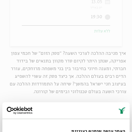
13.05
יט באייר
ה
אנגלית
מיוחדי
19:30
ללא עלות
איך מגיבה ההלכה לצרכי השעה? "פסק הזום" של חכמי צפון
אפריקה, שנתן היתר לקיום סדר מקוון בתנאים של בידוד
חברתי, ומענה חיוני בחיבור בין בני משפחה מרוחקים, עורר
הדים רבים בעולם ההלכה. אך כיצד פסק זה עשוי להשפיע
בעיצוב חגי ישראל בהמשך? שיחה על התמודדות ההלכה עם
צורכי השעה בעולם טכנולוגי ובימים של קורונה.
בהשתתפות:
ר'
אביטל הוכשטיין
, נשיאת מכון הדר ישראל
הרב
רפאל דלויה
, איגוד חכמי המערב, מרבני "פסק הזום"
פרופ'
אבינועם רוזנק
, האוניברסיטה העברית
האתר עושה שימוש בעוגיות