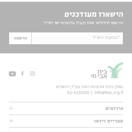
הישארו מעודכנים
הירשמו לניוזלטר שלנו וקבלו עדכונים ישר למייל
*כתובת דוא"ל
הרשמה
המלך ג'ורג' 44 פינת רחוב קק״ל, ירושלים
02-6215300
info@bac.org.il
אירועים
עיון
ספריית וידאו
אנגלית
ילדים
שיעורי בוקר