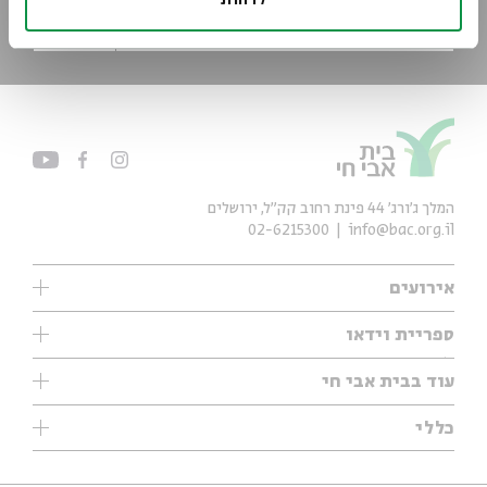
לדחות
*כתובת דוא"ל
הרשמה
המלך ג'ורג' 44 פינת רחוב קק״ל, ירושלים
02-6215300
info@bac.org.il
אירועים
עיון
ספריית וידאו
אנגלית
ילדים
שיעורי בוקר
עוד בבית אבי חי
מוזיקה
מיוחדים
תערוכות
עיון
כללי
נוער
מיוחדים
מיוחדים
צרו קשר
ספרות ושירה
פודקאסטים מומלצים
ספרות ושירה
אודות
סדרות