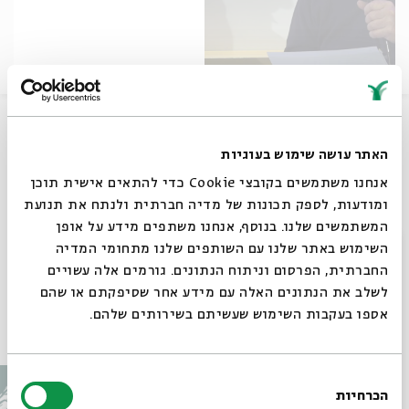
על דמויות מפתח במשנה ובתלמוד כפי שהן מופיעות במדרש
ובאגדה, בספרות ובשירה. המפגש השישי עוסק ברבי יוחנן
האתר עושה שימוש בעוגיות
וריש לקיש
אנחנו משתמשים בקובצי Cookie כדי להתאים אישית תוכן
שיתוף
ומודעות, לספק תכונות של מדיה חברתית ולנתח את תנועת
המשתמשים שלנו. בנוסף, אנחנו משתפים מידע על אופן
סגור
השימוש באתר שלנו עם השותפים שלנו מתחומי המדיה
תגיות:
חיים באר
חננאל מאק
אפרת אפטר
ריש לקיש
רבי יוחנן
החברתית, הפרסום וניתוח הנתונים. גורמים אלה עשויים
לשלב את הנתונים האלה עם מידע אחר שסיפקתם או שהם
אספו בעקבות השימוש שעשיתם בשירותים שלהם.
עוד בבית אבי חי
בחירת
הכרחיות
הסכמה