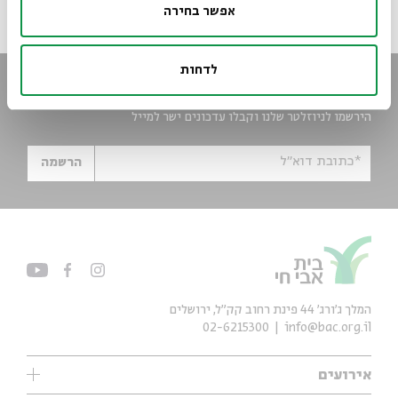
אפשר בחירה
לדחות
הישארו מעודכנים
הירשמו לניוזלטר שלנו וקבלו עדכונים ישר למייל
*כתובת דוא"ל
הרשמה
המלך ג'ורג' 44 פינת רחוב קק״ל, ירושלים
02-6215300
info@bac.org.il
אירועים
עיון