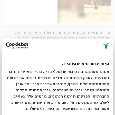
סדרת הרצאות על תפקידו המורכב של הנביא כשליח האל,
כנציג העם ובעיקר כאדם בעל אישיות ייחודית. ארבעה
מפגשים שיוקדשו לארבעה סיפורים נבואיים.
מנחה: פרופ'
אוריאל סימון
, החוג לתנ"ך באוניברסיטת בר
האתר עושה שימוש בעוגיות
אילן
אנחנו משתמשים בקובצי Cookie כדי להתאים אישית תוכן
מפגש שלישי: אלישע והשונמית
ומודעות, לספק תכונות של מדיה חברתית ולנתח את תנועת
המשתמשים שלנו. בנוסף, אנחנו משתפים מידע על אופן
סגור
השימוש באתר שלנו עם השותפים שלנו מתחומי המדיה
שיתוף
החברתית, הפרסום וניתוח הנתונים. גורמים אלה עשויים
לשלב את הנתונים האלה עם מידע אחר שסיפקתם או שהם
תגיות:
סדרות 22
הנביאים כבני-אדם
אלישע הנביא
האישה השונמית
אספו בעקבות השימוש שעשיתם בשירותים שלהם.
השונמית
אלישה
אוריאל סימון
נביאים