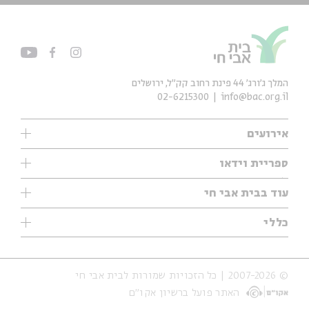
המלך ג'ורג' 44 פינת רחוב קק״ל, ירושלים
02-6215300
info@bac.org.il
אירועים
עיון
ספריית וידאו
אנגלית
ילדים
שיעורי בוקר
עוד בבית אבי חי
מוזיקה
מיוחדים
תערוכות
עיון
כללי
נוער
מיוחדים
מיוחדים
צרו קשר
ספרות ושירה
פודקאסטים מומלצים
ספרות ושירה
אודות
סדרות
כתבות
© 2007-2026 | כל הזכויות שמורות לבית אבי חי
הצהרת נגישות
אירועי עבר
קצה הקרחון
האתר פועל ברשיון אקו״ם
תנאי שימוש והצהרת פרטיות
אירועים בירושלים
על הדרך