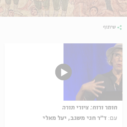
שיתוף
חומר ורוח: ציורי תורה
עם:
ד"ר חגי משגב, יעל מאלי