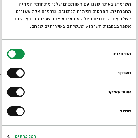
סגור
השימוש באתר שלנו עם השותפים שלנו מתחומי המדיה
החברתית, הפרסום וניתוח הנתונים. גורמים אלה עשויים
לשלב את הנתונים האלה עם מידע אחר שסיפקתם או שהם
אספו בעקבות השימוש שעשיתם בשירותים שלהם.
אביגדור שנאן - צוואות השבטים: זבולון
בחירת
04.02.18
הכרחיות
הסכמה
רוצים לדעת מה קורה
בבית אבי חי לפני כולם?
תעדוף
הרשמו לניוזלטר שלנו
סטטיסטיקה
שיווק
*כתובת דוא"ל
רחל צרפתי - דימויים של מקדש וכהונה
הרשמה
הצג פרטים