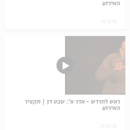
האירוע
21.12.16
ראש לחודש - אדר א': שבט דן | תקציר
האירוע
29.02.16