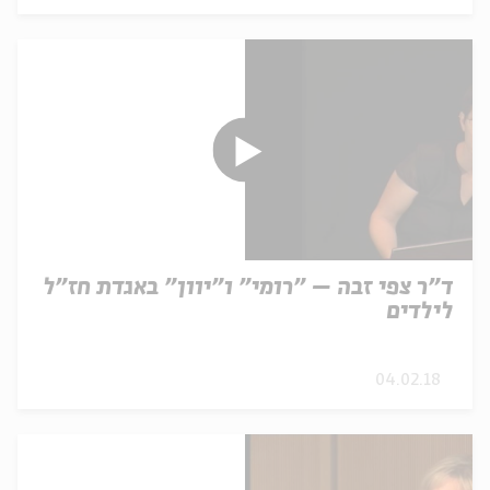
ד"ר צפי זבה – "רומי" ו"יוון" באגדת חז"ל
לילדים
04.02.18