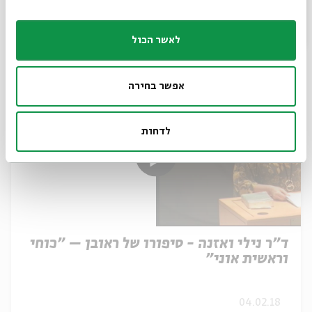
באמנות יהודית בימי הביניים
לאשר הכול
04.02.18
אפשר בחירה
לדחות
ד"ר נילי ואזנה - סיפורו של ראובן – "כוחי
וראשית אוני"
04.02.18