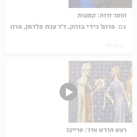
חומר ורוח: קמעות
עם:
פרופ' גידי בוהק, ד'ר ענת פלדמן, פרופ' א
09.12.21
ראש חודש אדר: סרייבו