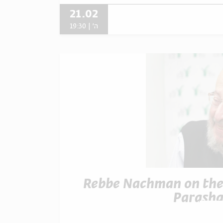
21.02
ה' | 19:30
Rebbe Nachman on th
Parash