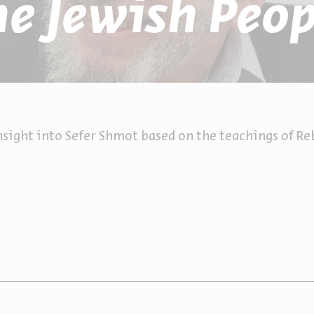
he Jewish Peop
nsight into Sefer Shmot based on the teachings of R