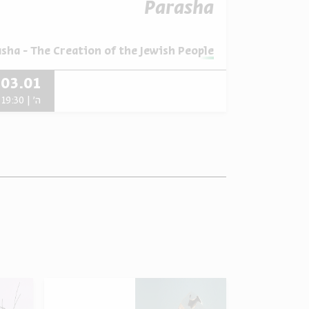
Parasha
מתוך:
ha - The Creation of the Jewish People
03.01
ה' | 19:30