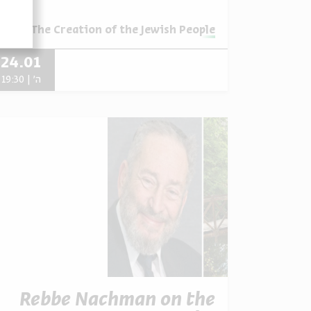
מתוך:
ha - The Creation of the Jewish People
24.01
ה' | 19:30
Rebbe Nachman on the