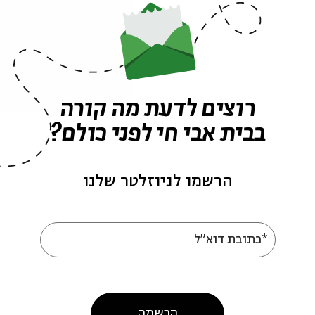
מתוך:
Rebbe Nachman on the Paras
מ
the Parasha - The Creation of the Jewish People
e
07.02
ה' | 19:30
רוצים לדעת מה קורה
בבית אבי חי לפני כולם?
הרשמו לניוזלטר שלנו
*כתובת דוא"ל
e
Rebbe Nachman on the
a
Parasha
הרשמה