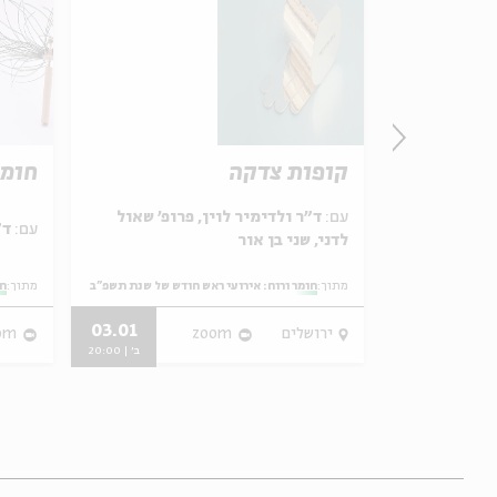
קופות צדקה
חומר
עם:
ד"ר ולדימיר לוין, פרופ' שאול
עם:
ד״ר אסתר שקלים, ד״ר עידו נוי
לדני, שני בן אור
מתוך:
חומר ורוח: אירועי ראש חודש של שנת תשפ"ב
מתוך:
חו
03.01
11.09.12
ירושלים
zoom
om
ב' | 20:00