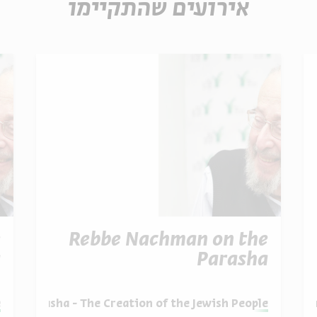
אירועים שהתקיימו
e
Rebbe Nachman on the
a
Parasha
מתוך:
Rebbe Nachman on the Paras
מ
the Parasha - The Creation of the Jewish People
e