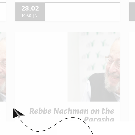
28.02
ה' | 19:30
e
Rebbe Nachman on the
a
Parasha