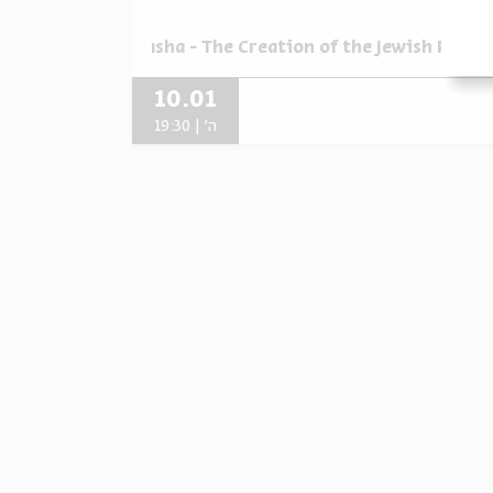
תוך:
Rebbe Nachman on 
hman on the Parasha - The Creation of the Jewish Peopl
10.01
ה' | 19:30