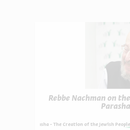
Rebbe Nachman on th
Parash
תוך:
Rebbe Nachman on 
hman on the Parasha - The Creation of the Jewish Peopl