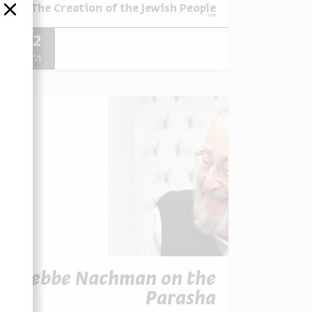
מתוך:
ha - The Creation of the Jewish People
סגור
14.02
ה' | 19:30
Rebbe Nachman on the
Parasha