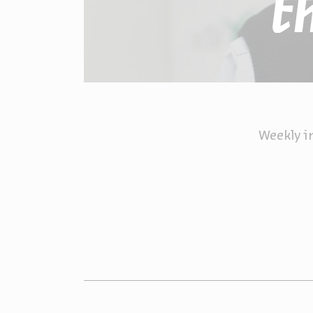
t
Weekly i