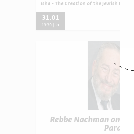
תוך:
Rebbe Nachman on 
hman on the Parasha - The Creation of the Jewish Peopl
31.01
ה' | 19:30
Rebbe Nachman on th
Parash