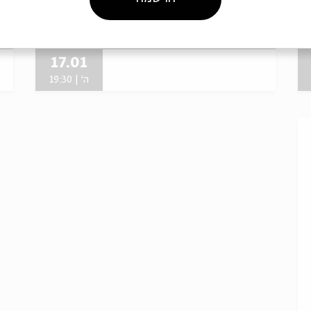
מתוך:
Rebbe Nachman on the Paras
מ
the Parasha - The Creation of the Jewish People
e
17.01
ה' | 19:30