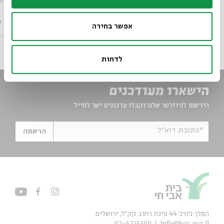
מתוך:
לא רק 
15.09
סדר בוקר
ו
ירושלים
אפשר בחירה
ג' | 20:30
לדחות
הישארו מעודכנים
הירשמו לניוזלטר שלנו וקבלו עדכונים ישר למייל
*כתובת דוא"ל
הרשמה
המלך ג'ורג' 44 פינת רחוב קק״ל, ירושלים