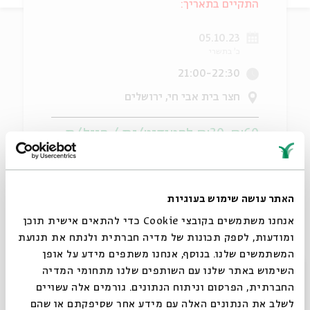
התקיים בתאריך:
ה
אנגלית
מיוחדי
05.10.23
כ' בתשרי
21:00-22:30
חצר בית אבי חי, ירושלים
₪60, ₪30 לסטודנט/ית / חייל/ת
מעגל שיח ושירה בחצר בית אבי חי, על המעבר מהסוכה
האתר עושה שימוש בעוגיות
הזמנית לבית היציב והבטוח, ועל הארעיות כדרך ותנועה
אנחנו משתמשים בקובצי Cookie כדי להתאים אישית תוכן
בתוך החיים.
ומודעות, לספק תכונות של מדיה חברתית ולנתח את תנועת
המשתמשים שלנו. בנוסף, אנחנו משתפים מידע על אופן
סגור
השימוש באתר שלנו עם השותפים שלנו מתחומי המדיה
שיתוף
הוספה ליומן
הרשמה לאירועים דומים
החברתית, הפרסום וניתוח הנתונים. גורמים אלה עשויים
לשלב את הנתונים האלה עם מידע אחר שסיפקתם או שהם