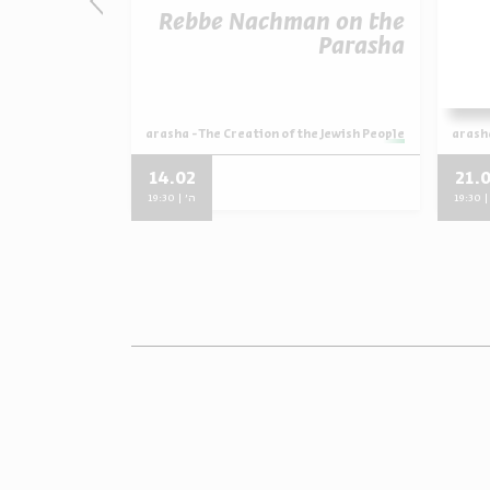
n on the
Rebbe Nachman on the
Re
Parasha
Parasha
מתוך:
Rebbe Nachman on the Parasha 
מתוך:
Rebbe Nachman on the Parasha - The Creation of the Jewish People
he Jewish People
14.02
21.
19:3
ה' | 19:30