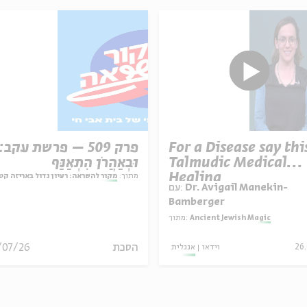
For a Disease say th
פרק 509 – פרשת עקב:
Talmudic Medical
וּבְאַהֲרֹן הִתְאַנַּף
Healing
מתוך:
מקור להשראה: רעיון גדול באריזה קט
Dr. Avigail Manekin-
עם:
Bamberger
Ancient Jewish Magic
מתוך:
הסכת
/07/26
26.
וידאו
אנגלית