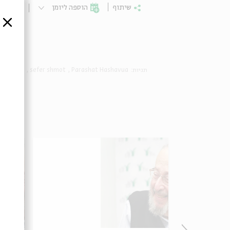
שיתוף
הוספה ליומן
הרשמ
סגור
תגיות:
Parashat Hashavua
sefer shmot
מעגל השנ