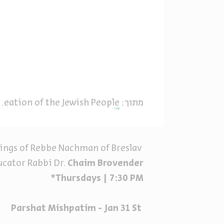
מתוך:
Rebbe Nachman on the Parasha - The Creation of the Jewish People
hings of Rebbe Nachman of Breslav
ucator Rabbi Dr.
Chaim Brovender
Thursdays | 7:30 PM*
Parshat
Mishpatim
- Jan
31 St