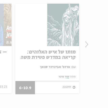
הלילה
מותו של איש האלוהים:
is –
מפגש
קריאה במדרש פטירת משה
עם:
פרופ' אביגדור שנאן
ימוד הגות ומחשבה
מתוך:
סדר בוקר
03.23
zoom
11.08.21
6-10.9