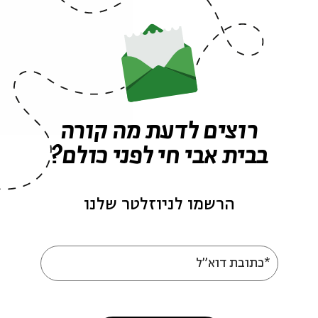
ה לאירועים דומים
ה
Chaim Brovender
Jewish identity
rebbe nachman
jewish people
רוצים לדעת מה קורה
אירועים נוספים בסדרה
בבית אבי חי לפני כולם?
הרשמו לניוזלטר שלנו
*כתובת דוא"ל