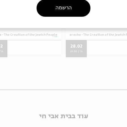
bbe Nachman on the
Rebbe Nachman on
הרשמה
Parasha
Par
Rebbe Nach
מתוך:
Rebbe Nachman on the Parasha - The Creation of the Jewish 
- The Creation of the Jewish People
02
28.02
ה' | 19:30
ה' | 0
עוד בבית אבי חי