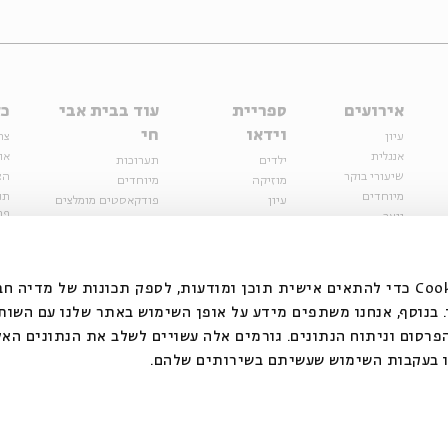
אירועים
ספריית
עוד בבית אבי
כל
וידאו
חי
עיון
צר
אנגלית
או
ילדים
תערוכות
שיעורי בוקר
הצ
מוזיקה
מיוחדים
מיוחדים
תנ
עיון
פודקאסטים מומלצים
פר
נוער
מיוחדים
כתבות
חנ
ספרות ושירה
ספרות ושירה
קצה הקרחון
סדרות
על הדרך
אירועי עבר
מפלגת המחשבות
אנחנו משתמשים בקובצי Cookie כדי להתאים אישית תוכן ומודעות, לספק תכונות של מ
אירועים
בנוסף, אנחנו משתפים מידע על אופן השימוש באתר שלנו עם השות
בירושלים
ילדים
רסום וניתוח הנתונים. גורמים אלה עשויים לשלב את הנתונים האל
מוזיקה
 בעקבות השימוש שעשיתם בשירותים שלהם.
הרצאות בזום
האתר פועל ברשיון אק