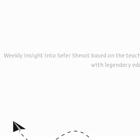
Weekly insight into Sefer Shmot based on the teac
with legendary ed