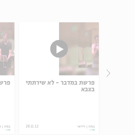
פרשת במדבר - לא שירתתי
פרשת
בצבא
ריאל הרמן,
שטולמן, חיים
זגלו, רפאל
20.02.19
במה
וידאו
28.11.12
במה
ו