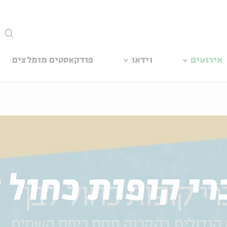
סגור
אירועים
וידאו
פודקאסטים מומלצים
רי קופות כחול ל