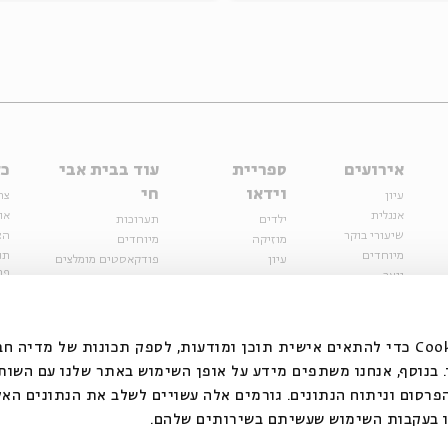
אירועים
ספריית
עוד בבית אבי
כל
וידאו
חי
עיון
צר
אנגלית
או
ילדים
תערוכות
שיעורי בוקר
הצ
מוזיקה
מיוחדים
מיוחדים
תנ
עיון
פודקאסטים מומלצים
פר
נוער
מיוחדים
כתבות
חנ
ספרות ושירה
ספרות ושירה
קצה הקרחון
סדרות
על הדרך
אירועי עבר
מפלגת המחשבות
אנחנו משתמשים בקובצי Cookie כדי להתאים אישית תוכן ומודעות, לספק תכונות של מ
אירועים
בנוסף, אנחנו משתפים מידע על אופן השימוש באתר שלנו עם השות
בירושלים
ילדים
רסום וניתוח הנתונים. גורמים אלה עשויים לשלב את הנתונים האל
מוזיקה
 בעקבות השימוש שעשיתם בשירותים שלהם.
הרצאות בזום