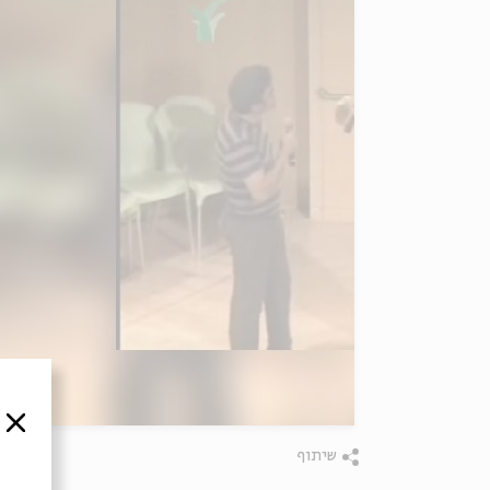
סגור
שיתוף