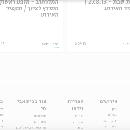
קלבת שבת - 27.8.13 |
המדרחוב - מופע ראשון:
ר האירוע
המרוץ לציון | תקציר
האירוע
ידאו
16.09.13
במה
וידאו
.13
אירועים
ספריית
עוד בבית אבי
כל
וידאו
חי
עיון
צר
אנגלית
או
ילדים
תערוכות
שיעורי בוקר
הצ
מוזיקה
מיוחדים
מיוחדים
תנ
עיון
פודקאסטים מומלצים