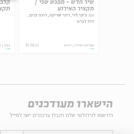
שיר חדש - מפגש שני |
תקציר האירוע
תקצי
עם:
ג'קי לוי, רוני שויקה, רונה קינן,
דוד לביא
24.03.20
ספרות ושירה
וידאו
01.08.13
במה
ו
הישארו מעודכנים
הירשמו לניוזלטר שלנו וקבלו עדכונים ישר למייל