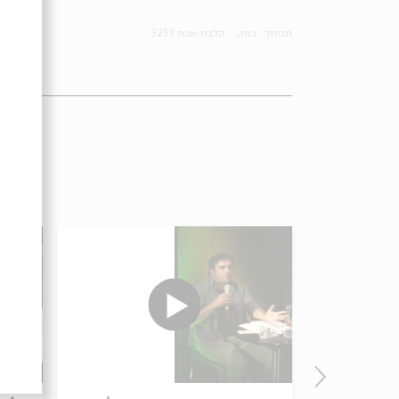
תגיות:
במה
קלבת שבת 3259