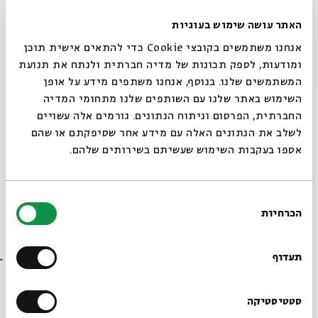
קלבת שבת *עם ג'קי לוי 16.12
האתר עושה שימוש בעוגיות
מתוך:
קלבת שבת חוזרת!
אנחנו משתמשים בקובצי Cookie כדי להתאים אישית תוכן
ומודעות, לספק תכונות של מדיה חברתית ולנתח את תנועת
16.12
המשתמשים שלנו. בנוסף, אנחנו משתפים מידע על אופן
ג' | 20:30
סגור
השימוש באתר שלנו עם השותפים שלנו מתחומי המדיה
החברתית, הפרסום וניתוח הנתונים. גורמים אלה עשויים
לשלב את הנתונים האלה עם מידע אחר שסיפקתם או שהם
אספו בעקבות השימוש שעשיתם בשירותים שלהם.
בחירת
הכרחיות
הסכמה
רוצים לדעת מה קורה
בבית אבי חי לפני כולם?
תעדוף
קלבת שבת *בלי ג'קי לוי 6.11
מתוך:
קלבת שבת חוזרת!
הרשמו לניוזלטר שלנו
סטטיסטיקה