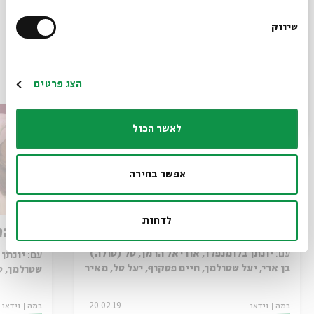
06.11
ה' | 20:30
שיווק
*כתובת דוא"ל
עוד בנושא
הרשמה
הצג פרטים
לאשר הכול
אפשר בחירה
לדחות
האם החמישית
האם הח
עם:
יונתן בלומנפלד, אוריאל הרמן, טל (טולה)
עם:
בן ארי, יעל שטולמן, חיים פסקוף, יעל טל, מאיר
שטולמן, ט
בוזגלו, רפאל שחרי
במה
וידאו
20.02.19
במה
וידאו