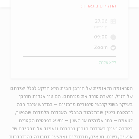
התקיים בתאריך:
ה
אנגלית
מיוחדי
27.06
יז בתמוז
09:00
Zoom
ללא עלות
הטראומה הלאומית של חורבן הבית היא הרקע לכלל יצירתם
של חז"ל, ופִשרה טורד את מנוחתם. הם טוו אגדות חורבן
בעיקר בשני קובצי סיפורים מרכזיים – במדרש איכה רבה
ובמסכת גיטין שבתלמוד הבבלי. האגדות מלמדות שהפשר,
לטעמם – כמו אלוהים או השטן – נמצא בפרטים הקטנים.
בסדרה נעיין באגדות חורבן נבחרות ונעמוד על תפקידם של
אנשים, נשים, חטאים, תרנגולים ואמצעי תחבורה בהידרדרות