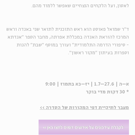
לאסון, ועל הלקחים הנצחיים שאפשר ללמוד מהם.
ד"ר שמואל פאוסט הוא ראש התוכנית לתואר שני באגדה וראש
המרכז להוראת האגדה במכללת אפרתה, מחבר הספר "אגדתא
- סיפורי הדרמה התלמודית" ועורך במוסף "שבת" להגות
וספרות בעיתון "מקור ראשון".
א–ה | 27.6–1.7 | יז–כא בתמוז | 9:00
* 30 דקות מדי בוקר
מעבר לתיקיית דפי המקורות של הסדרה >>