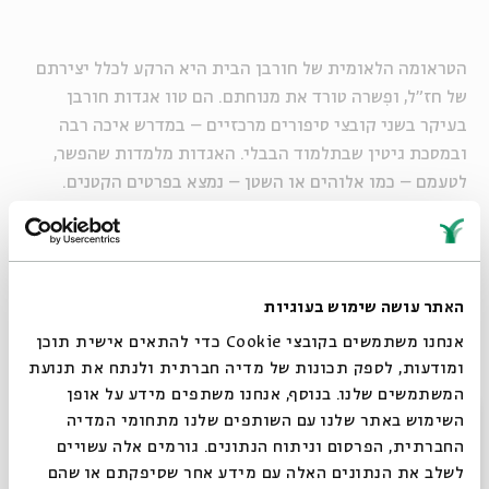
הטראומה הלאומית של חורבן הבית היא הרקע לכלל יצירתם
של חז"ל, ופִשרה טורד את מנוחתם. הם טוו אגדות חורבן
בעיקר בשני קובצי סיפורים מרכזיים – במדרש איכה רבה
ובמסכת גיטין שבתלמוד הבבלי. האגדות מלמדות שהפשר,
לטעמם – כמו אלוהים או השטן – נמצא בפרטים הקטנים.
בסדרה נעיין באגדות חורבן נבחרות ונעמוד על תפקידם של
אנשים, נשים, חטאים, תרנגולים ואמצעי תחבורה בהידרדרות
לאסון, ועל הלקחים הנצחיים שאפשר ללמוד מהם.
האתר עושה שימוש בעוגיות
אנחנו משתמשים בקובצי Cookie כדי להתאים אישית תוכן
ד"ר שמואל פאוסט הוא ראש התוכנית לתואר שני באגדה וראש
ומודעות, לספק תכונות של מדיה חברתית ולנתח את תנועת
המרכז להוראת האגדה במכללת אפרתה, מחבר הספר "אגדתא
המשתמשים שלנו. בנוסף, אנחנו משתפים מידע על אופן
- סיפורי הדרמה התלמודית" ועורך במוסף "שבת" להגות
סגור
השימוש באתר שלנו עם השותפים שלנו מתחומי המדיה
וספרות בעיתון "מקור ראשון".
החברתית, הפרסום וניתוח הנתונים. גורמים אלה עשויים
לשלב את הנתונים האלה עם מידע אחר שסיפקתם או שהם