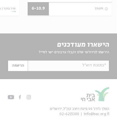
6-10.9
סדר בוקר
ו
zoom
הישארו מעודכנים
הירשמו לניוזלטר שלנו וקבלו עדכונים ישר למייל
*כתובת דוא"ל
הרשמה
המלך ג'ורג' 44 פינת רחוב קק״ל, ירושלים
02-6215300
info@bac.org.il