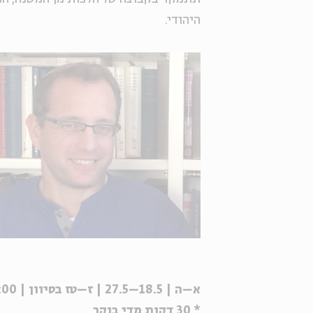
היהודי.
א–ה | 18.5–27.5 | ז–טז בסיוון | 9:00
* 30 דקות מדי בוקר