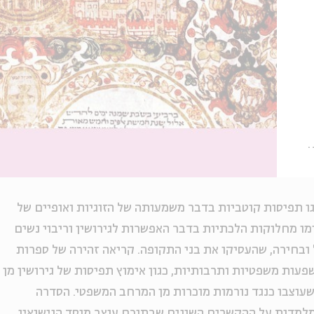
ו תפיסות קוטביות בדבר משמעותה של הזוגיות ואופיים של
ימו מחלוקות הלכתיות בדבר האפשרות לגירושין וריבוי נשים
ובחירה, שהעסיקו את בני התקופה. קריאה זהירה של ספרות
עות משפטיות ותרבותיות, כגון אימוץ תפיסות של גירושין מן
 שעוצבו כנגד נורמות מוכרות מן המרחב המשפטי. הסדרה
למדות על ההקשרים השונים שבתוכם עוצב מוסד הנישואין