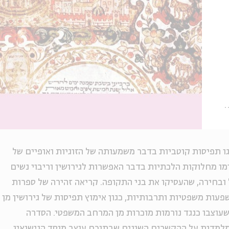
ו תפיסות קוטביות בדבר משמעותה של הזוגיות ואופיים של
ימו מחלוקות הלכתיות בדבר האפשרות לגירושין וריבוי נשים
ובחירה, שהעסיקו את בני התקופה. קריאה זהירה של ספרות
עות משפטיות ותרבותיות, כגון אימוץ תפיסות של גירושין מן
 שעוצבו כנגד נורמות מוכרות מן המרחב המשפטי. הסדרה
למדות על ההקשרים השונים שבתוכם עוצב מוסד הנישואין