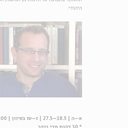
היהודי.
א–ה | 18.5–27.5 | ז–טז בסיוון | 9:00
* 30 דקות מדי בוקר