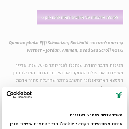
קרדיטים לתמונות: Qumran photo Effi Schweizer, Berthold
Werner - Jordan, Amman, Dead Sea Scroll 4Q175
מגילות מדבר יהודה, שנתגלו לפני יותר מ-70 שנה, עדיין
מסעירות את עולם המחקר ואת הציבור הרחב. המגילות הן
הממצא הארכיאולוגי החשוב ביותר שהועלה מתוך אדמת
ארץ-ישראל, והן מתעדות כת יהודית ייחודית שהתקיימה
בסוף ימי הבית השני. במפגשים נעסוק בשאלות המרכזיות
הנוגעות למגילות ולכת: מי היו אנשי הכת? מה הייתה השקפת
עולמם? מה ידוע לנו על ההלכה שלהם? מדוע פרשו למדבר?
האתר עושה שימוש בעוגיות
מה היה יחסם למקדש ולהנהגה היהודית של תקופתם? האם
אנחנו משתמשים בקובצי Cookie כדי להתאים אישית תוכן
הם קשורים לנצרות?