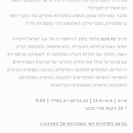
מה היה יחסם למקדש ולהנהגה היהודית של תקופתם? האם
הם קשורים לנצרות?
מלבד המגילות עצמן, נעסוק במקורות אחרים כמו כתבי יוסף
בן מתתיהו, כתבי פילון האלכסנדרוני ומספרות חז"ל.
פרופ'
נח חכם
מלמד בחוג להיסטוריה של עם ישראל ויהדות
זמננו באוניברסיטה העברית. הוא מתמחה בתקופת הבית
השני, וחוקר את יהדות הגולה בתקופה זו. לאחרונה פרסם יחד
עם פרופ' טל אילן את החלק הרביעי של קורפוס הפפירוסים
היהודים, המוקדש לתקופה התלמית, ובהכנה נמצאים הכרכים
החמישי והשישי המוקדשים לתקופה הרומית המוקדמת
ולתקופה הרומית המאוחרת והביזנטית.
א–ה | 4.4–13.4 | כב בניסן–א באייר | 9:00
* 30 דקות מדי בוקר
כניסה לתיקיית דפי המקורות של הסדרה>>