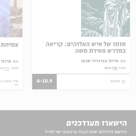
מותו של איש האלוהים: קריאה
צמיחת 
במדרש פטירת משה
עם:
פרופ' אביגדור שנאן
עם:
פרופ'
מתוך:
סדר בוקר
מתוך:
בין מש
6-10.9
סדר בוקר
ו
zoom
הישארו מעודכנים
הירשמו לניוזלטר שלנו וקבלו עדכונים ישר למייל