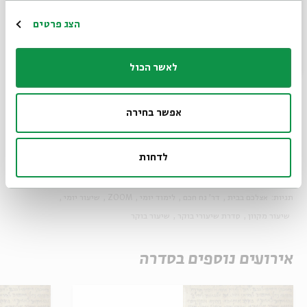
הרשמה
הצג פרטים
קרדיטים לתמונות: Qumran photo Effi Schweizer, Berthold
לאשר הכול
Werner - Jordan, Amman, Dead Sea Scroll 4Q175
אפשר בחירה
שיתוף
הוספה ליומן
הרשמה לאירועים דומים
לדחות
תגיות:
אצלכם בבית
דר' נח חכם
לימוד יומי
ZOOM
שיעור יומי
שיעור מקוון
סדרת שיעורי בוקר
שיעור בוקר
אירועים נוספים בסדרה