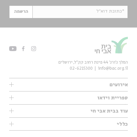
*כתובת דוא"ל
הרשמה
המלך ג'ורג' 44 פינת רחוב קק״ל, ירושלים
02-6215300
info@bac.org.il
אירועים
עיון
ספריית וידאו
אנגלית
ילדים
שיעורי בוקר
עוד בבית אבי חי
מוזיקה
מיוחדים
תערוכות
עיון
כללי
נוער
מיוחדים
מיוחדים
צרו קשר
ספרות ושירה
פודקאסטים מומלצים