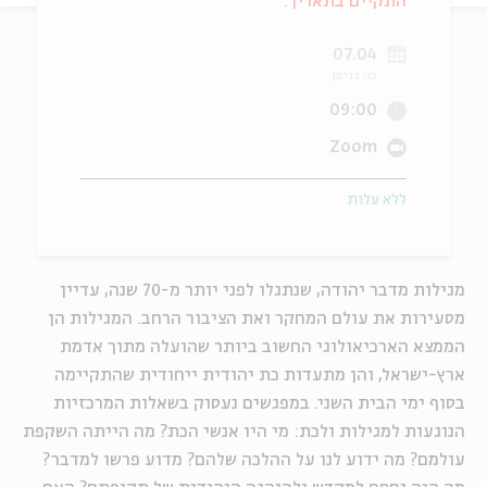
התקיים בתאריך:
ה
אנגלית
מיוחדי
07.04
כה בניסן
09:00
Zoom
ללא עלות
מגילות מדבר יהודה, שנתגלו לפני יותר מ-70 שנה, עדיין
מסעירות את עולם המחקר ואת הציבור הרחב. המגילות הן
הממצא הארכיאולוגי החשוב ביותר שהועלה מתוך אדמת
ארץ-ישראל, והן מתעדות כת יהודית ייחודית שהתקיימה
בסוף ימי הבית השני. במפגשים נעסוק בשאלות המרכזיות
הנוגעות למגילות ולכת: מי היו אנשי הכת? מה הייתה השקפת
עולמם? מה ידוע לנו על ההלכה שלהם? מדוע פרשו למדבר?