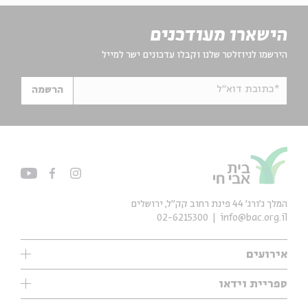
הישארו מעודכנים
הירשמו לניוזלטר שלנו וקבלו עדכונים ישר למייל
*כתובת דוא"ל
הרשמה
המלך ג'ורג' 44 פינת רחוב קק״ל, ירושלים
02-6215300
info@bac.org.il
אירועים
עיון
ספריית וידאו
אנגלית
ילדים
שיעורי בוקר