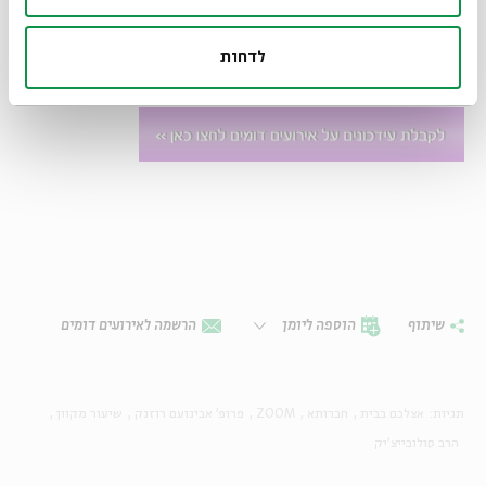
האונ_ העברית,
הרב סולובצ'יק
תמונה מעיתון משנות ה-50,
באדיבות ויקיפדיה
לדחות
שיתוף
הוספה ליומן
הרשמה לאירועים דומים
תגיות:
אצלכם בבית
חברותא
ZOOM
פרופ' אבינועם רוזנק
שיעור מקוון
הרב סולובייצ'יק