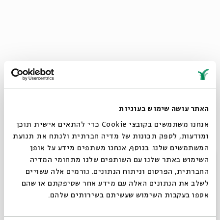
הרב סולובייצ'יק
הוא דמות מרתקת. הוא יצר שילוב עמוק בין
הפילוסופיה וההלכה במאה ה-20. ספריו המוכרים ביותר הם
האתר עושה שימוש בעוגיות
"איש ההלכה" ו"איש האמונה".
אנחנו משתמשים בקובצי Cookie כדי להתאים אישית תוכן
ומודעות, לספק תכונות של מדיה חברתית ולנתח את תנועת
בחורף זה התכנסנו קבוצה של עשרות משתתפים ללימוד
המשתמשים שלנו. בנוסף, אנחנו משתפים מידע על אופן
חברותא של החיבור "איש ההלכה" של הרי"ד סולובייצ'יק,
סגור
השימוש באתר שלנו עם השותפים שלנו מתחומי המדיה
מגדולי המחשבה היהודית במאה ה-20. אט-אט עברנו עמוד
החברתית, הפרסום וניתוח הנתונים. גורמים אלה עשויים
אחר עמוד ונכנסנו לעומק עולמו. כל עמוד פתח לפנינו עולמות
לשלב את הנתונים האלה עם מידע אחר שסיפקתם או שהם
חדשים ודיוני משנה רבים.
אספו בעקבות השימוש שעשיתם בשירותים שלהם.
לאור ההצלחה של סדרת המפגשים הראשונה,
אנו מבקשים