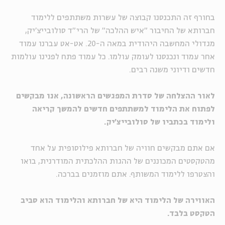
בחורף זה התכנסנו קבוצה של עשרות משתתפים ללימוד
חברותא של החיבור "איש ההלכה" של הרי"ד סולובייצ'יק,
מגדולי המחשבה היהודית במאה ה-20. אט-אט עברנו עמוד
אחר עמוד ונכנסנו לעומק עולמו. כל עמוד פתח לפנינו עולמות
חדשים ודיוני משנה רבים.
לאור ההצלחה של סדרת המפגשים הראשונה,
אנו מבקשים
לפתוח את הלימוד למשתתפים חדשים להמשך קריאה
ולימוד בכתביו של סולובייצ'יק.
אם אתם מבקשים חוויה של חברותא פילוסופית על אחד
מהטקסטים המכוננים של ההגות ההלכתית המודרנית, בואו
והצטרפו ללימוד המשותף. אתם מוזמנים בברכה.
האווירה של הלימוד היא של חברותא והלימוד הוא סביב
הטקסט בלבד.