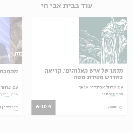
עוד בבית אבי חי
מותו של איש האלוהים: קריאה
מהפכת 
במדרש פטירת משה
עם:
פרופ' אביגדור שנאן
עם:
פרופ' 
מתוך:
סדר בוקר
מתוך:
התנ"ך:
6-10.9
סדר בוקר
ו
zoom