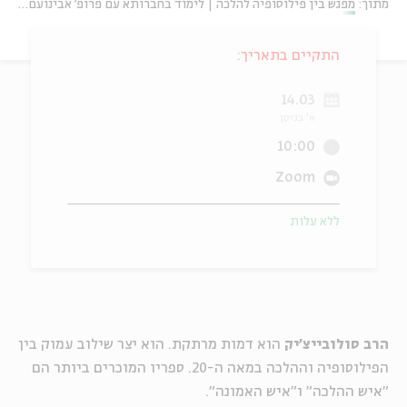
מתוך:
מפגש בין פילוסופיה להלכה | לימוד בחברותא עם פרופ' אבינועם רוזנק | סדרת מפגשים שנייה
ה
אנגלית
מיוחדי
התקיים בתאריך:
14.03
א' בניסן
10:00
Zoom
ללא עלות
הרב סולובייצ'יק
הוא דמות מרתקת. הוא יצר שילוב עמוק בין
הפילוסופיה וההלכה במאה ה-20. ספריו המוכרים ביותר הם
"איש ההלכה" ו"איש האמונה".