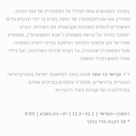
במהלך המפגשים ננסה לצלול אל המסתורין של ספר הזוהר;
נתוודע אט-אט לתכונותיו של הספר, נקרא בו יחד ונרכוש כלים
ראשוניים להסרת השכבות שעוטפות את הסודות. העיון
יתמקד בזוהר על פרשת משפטים ("סבא דמשפטים"), שנמסרת
מפיו של זקן אלמוני ומלומד ועוסקת בדרכי הסרת המסווה
מעל המסתורין שבתורה; על הכרת סודות האלוהות; ועל גילוי
סתרי הנפש וגורל הנשמה.
ד"ר
אבישי בר אשר
מרצה בחוג למחשבת ישראל באוניברסיטה
העברית בירושלים. מחקריו עוסקים בפרקים שונים
בתולדותיה של ספרות הסוד היהודית.
ראשון–חמישי | 31.1–11.2 | יח–כט בשבט | 9:00
* 30 דקות מדי בוקר