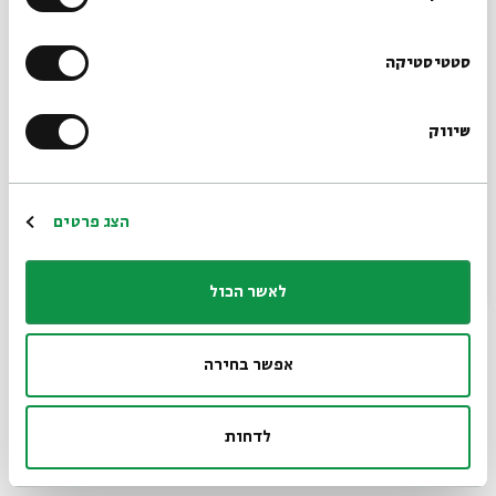
ראשון–חמישי | 31.1–11.2 | יח–כט בשבט | 9:00
* 30 דקות מדי בוקר
הרשמו לניוזלטר שלנו
סטטיסטיקה
מעבר לתיקיית דפי המקורות של הסדרה >>
שיווק
*כתובת דוא"ל
קרדיטים לתמונות: אבישי בר אשר צילום ניקולאי בוסיגין | חלונות
ארדון בספריה הלאומית, מעלת היצירה יעל, באדיבות ויקיפדיה
הרשמה
הצג פרטים
לאשר הכול
אפשר בחירה
לדחות