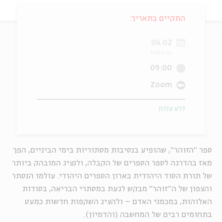
ה
אנגלית
מיוחדי
התקיים בתאריך:
04.02
כב בשבט
09:00
Zoom
ללא עלות
ספר "הזוהר", שהופיע בנסיבות מסתוריות בימי הביניים, הפך
מאז בהדרגה לספר הספרים של הקבלה, ולנציג המובהק ביותר
של תורת הסוד היהודית בארון הספרים היהודי. עולמו הנסתר
והצפון של ה"זוהר" מבקש לגעת במסתרי הבריאה, בסודות
האלוהות, במכמני האדם – ולהציג השקפות חדשות כמעט
בתחומים רבים של המחשבה (והדמיון).