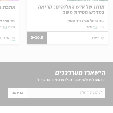
מותו של איש האלוהים: קריאה
אהבת ע
במדרש פטירת משה
עם:
פרופ' אביגדור שנאן
עם:
הרב ד"
מתוך:
סדר בוקר
מתוך:
מנשיקו
6-10.9
סדר בוקר
ו
zoom
הישארו מעודכנים
הירשמו לניוזלטר שלנו וקבלו עדכונים ישר למייל
*כתובת דוא"ל
הרשמה