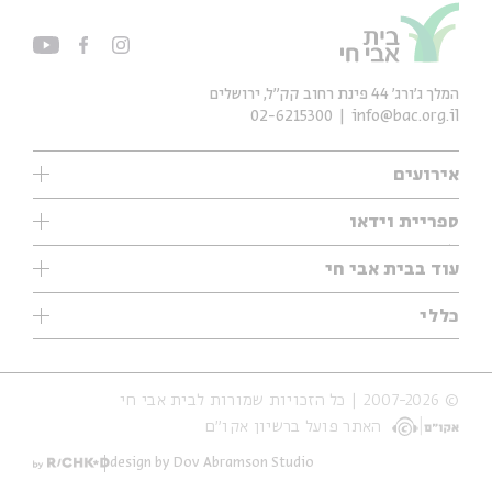
המלך ג'ורג' 44 פינת רחוב קק״ל, ירושלים
02-6215300
info@bac.org.il
אירועים
עיון
ספריית וידאו
אנגלית
ילדים
שיעורי בוקר
עוד בבית אבי חי
מוזיקה
מיוחדים
תערוכות
עיון
כללי
נוער
מיוחדים
מיוחדים
צרו קשר
ספרות ושירה
פודקאסטים מומלצים
ספרות ושירה
אודות
סדרות
כתבות
© 2007-2026 | כל הזכויות שמורות לבית אבי חי
הצהרת נגישות
אירועי עבר
קצה הקרחון
האתר פועל ברשיון אקו״ם
תנאי שימוש והצהרת פרטיות
אירועים בירושלים
על הדרך
חנות
ילדים
design by Dov Abramson Studio
מפלגת המחשבות
מוזיקה