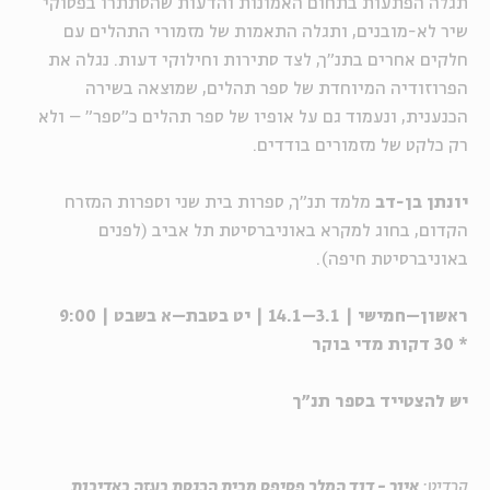
תגלה הפתעות בתחום האמונות והדעות שהסתתרו בפסוקי
שיר לא-מובנים, ותגלה התאמות של מזמורי התהלים עם
חלקים אחרים בתנ"ך, לצד סתירות וחילוקי דעות. נגלה את
הפרוזודיה המיוחדת של ספר תהלים, שמוצאה בשירה
הכנענית, ונעמוד גם על אופיו של ספר תהלים כ"ספר" – ולא
רק כלקט של מזמורים בודדים.
יונתן בן-דב
מלמד תנ"ך, ספרות בית שני וספרות המזרח
הקדום, בחוג למקרא באוניברסיטת תל אביב (לפנים
באוניברסיטת חיפה).
ראשון–חמישי | 3.1–14.1 | יט בטבת–א בשבט | 9:00
* 30 דקות מדי בוקר
יש להצטייד בספר תנ"ך
קרדיט:
איור - דוד המלך פסיפס מבית הכנסת בעזה באדיבות