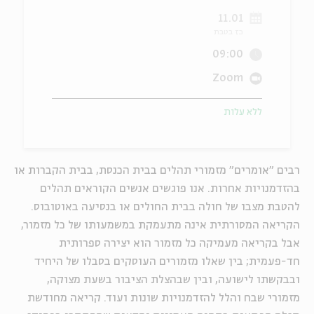
11.01
ה
אנגלית
מיוחדי
כז בטבת
09:00
Zoom
ללא עלות
רבים "אומרים" מזמורי תהלים בבית הכנסת, בבית הקברות או
בהזדמנויות אחרות. אנו פוגשים אנשים הקוראים תהלים
להטבת מצבו של חולה בבית החולים או בנסיעה באוטובוס.
הקריאה המסורתית אינה מתעמקת במשמעותו של כל מזמור,
אבל בקריאה מעמיקה כל מזמור הוא יצירה ספרותית
חד-פעמית; בין שאלו מזמורים העוסקים בסבלו של היחיד
ובבקשתו לישועה, ובין שבהצלת הציבור בשעת מצוקה,
מזמורי שבח והלל להזדמנויות שונות ועוד. קריאה מחודשת