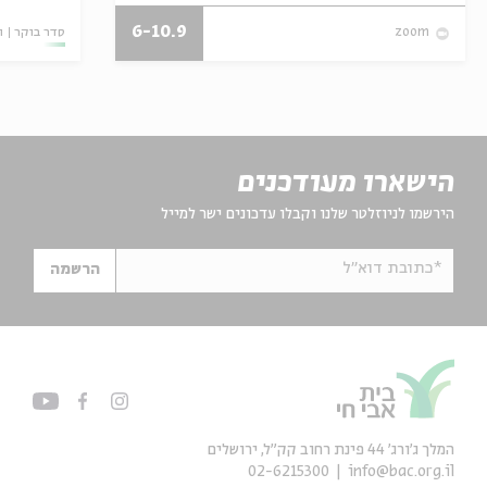
6-10.9
סדר בוקר
ו
zoom
הישארו מעודכנים
הירשמו לניוזלטר שלנו וקבלו עדכונים ישר למייל
*כתובת דוא"ל
הרשמה
המלך ג'ורג' 44 פינת רחוב קק״ל, ירושלים
02-6215300
info@bac.org.il