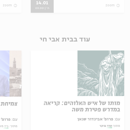
14.01
zoom
zoom
ה' | 09:00
עוד בבית אבי חי
מותו של איש האלוהים: קריאה
צמיחת 
במדרש פטירת משה
עם:
פרופ' אביגדור שנאן
עם:
פרופ'
מתוך:
סדר בוקר
מתוך:
בין מש