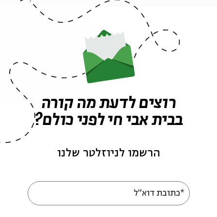
ה לאירועים דומים
ם באר
חננאל מאק
אפרת אפטר
טבריה
רוצים לדעת מה קורה
בבית אבי חי לפני כולם?
אירועים נוספים בסדרה
הרשמו לניוזלטר שלנו
*כתובת דוא"ל