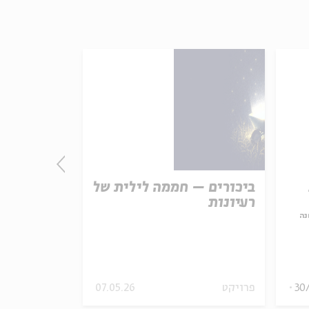
ביכורים – חממה לילית של
יום ירושלי
רעיונות
נה
עם:
בלהה בן-אל
מתוך:
חיים על המד
30
פרויקט
07.05.26
ספרות ושירה
ויד