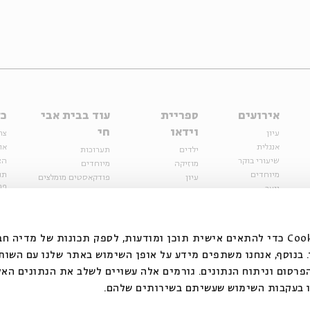
אירועים
ספריית
עוד בבית אבי
כל
וידאו
חי
עיון
צר
אנגלית
או
ילדים
תערוכות
שיעורי בוקר
הצ
מוזיקה
מיוחדים
מיוחדים
תנ
עיון
פודקאסטים מומלצים
פר
נוער
מיוחדים
כתבות
חנ
ספרות ושירה
ספרות ושירה
קצה הקרחון
סדרות
על הדרך
אירועי עבר
מפלגת המחשבות
אנחנו משתמשים בקובצי Cookie כדי להתאים אישית תוכן ומודעות, לספק תכונות של מ
אירועים
בנוסף, אנחנו משתפים מידע על אופן השימוש באתר שלנו עם השות
בירושלים
ילדים
רסום וניתוח הנתונים. גורמים אלה עשויים לשלב את הנתונים האל
מוזיקה
 בעקבות השימוש שעשיתם בשירותים שלהם.
הרצאות בזום