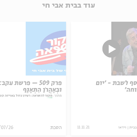
עוד בבית אבי חי
ף לשבת - 'יום
פרק 509 – פרשת עקב:
חה'
וּבְאַהֲרֹן הִתְאַנַּף
מתוך:
מקור להשראה: רעיון גדול באריזה קט
הסכת
/07/26
בבית
וידאו
11.11.21