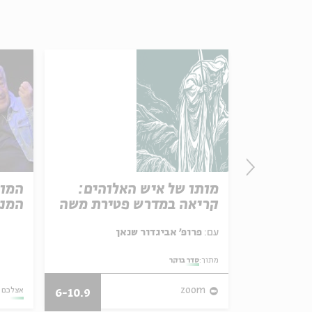
מגילת
מותו של איש האלוהים:
המוס
קריאה במדרש פטירת משה
המנו
עם:
פרופ' אביגדור שנאן
מתוך:
סדר בוקר
25.01.18
zoom
אצלכם 
6-10.9