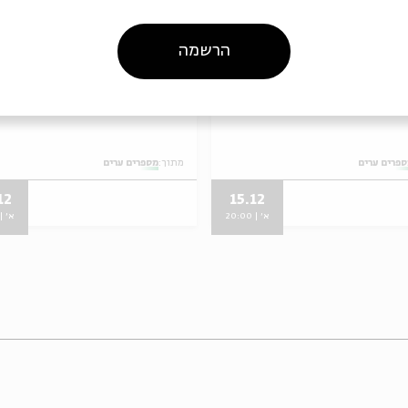
הרשמה
 חמישי: חיפה ועכו
מפגש רביעי: יפו
פרים ערים
מתוך:
מספרים ערים
12
15.12
א' | 20:00
א' | 0:00