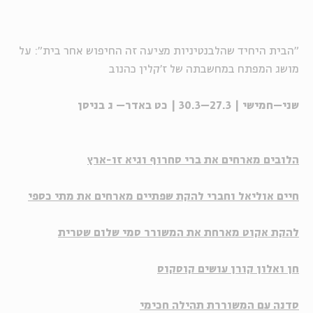
"הבית היחיד שהלבנטיניות מציעה זה החיפוש אחר בית": על
מושג המפתח במחשבתה של ז'קלין כהנוב
שני–חמישי | 27.3–30.3 | כט באדר– ג בניסן
הלובים
מארחים את
ברי סחרוף
ו
גיא זו-ארץ
חיים אוליאל
וחברי
להקת שפתיים
מארחים את
מתי כספי
להקת אקוט
מארחת את המשורר
סמי שלום שטרית
חן ואלון קורן
עושים קוסקוס
סדנה עם המשוררת
תהילה חכימי