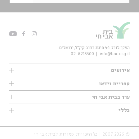
המלך ג'ורג' 44 פינת רחוב קק״ל, ירושלים
02-6215300
info@bac.org.il
אירועים
עיון
ספריית וידאו
אנגלית
ילדים
שיעורי בוקר
עוד בבית אבי חי
מוזיקה
מיוחדים
תערוכות
עיון
כללי
נוער
מיוחדים
מיוחדים
צרו קשר
ספרות ושירה
פודקאסטים מומלצים
ספרות ושירה
אודות
סדרות
כתבות
© 2007-2026 | כל הזכויות שמורות לבית אבי חי
הצהרת נגישות
אירועי עבר
קצה הקרחון