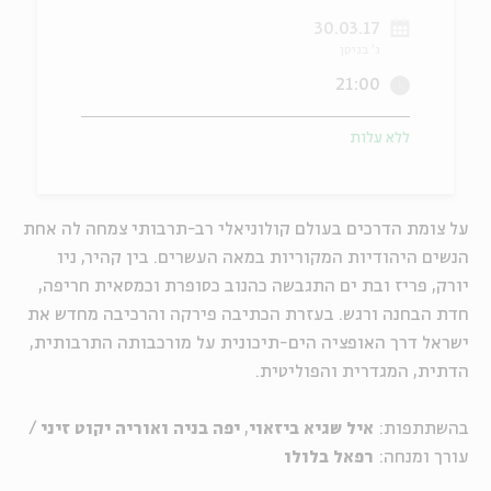
30.03.17
ה
אנגלית
מיוחדי
ג' בניסן
21:00
ללא עלות
על צומת הדרכים בעולם קולוניאלי רב-תרבותי צמחה לה אחת
הנשים היהודיות המקוריות במאה העשרים. בין קהיר, ניו
יורק, פריז ובת ים התגבשה כהנוב כסופרת וכמסאית חריפה,
חדת הבחנה ורגש. בעזרת הכתיבה פירקה והרכיבה מחדש את
ישראל דרך האופציה הים-תיכונית על מורכבותה התרבותית,
הדתית, המגדרית והפוליטית.
בהשתתפות:
איל שגיא ביזאוי
,
יפה בניה ואוריה יקוט זיני
/
עורך ומנחה:
רפאל בלולו