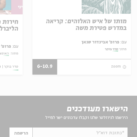
מותו של איש האלוהים: קריאה
חירות 
במדרש פטירת משה
הליברל
עם:
פרופ' אביגדור שנאן
עם:
פרופ' 
מתוך:
סדר בוקר
מתוך:
האופצי
6-10.9
סדר בוקר
ו
zoom
הישארו מעודכנים
הירשמו לניוזלטר שלנו וקבלו עדכונים ישר למייל
*כתובת דוא"ל
הרשמה