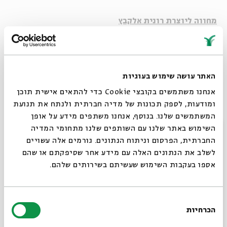
מחווה ליוצרת
רונית אלקבץ
מחווה ל
ז'קלין כהנוב
יוטיוב
האתר עושה שימוש בעוגיות
אנחנו משתמשים בקובצי Cookie כדי להתאים אישית תוכן
קבלו טעימה מפסטיבל סיפור.עם 2016:
ומודעות, לספק תכונות של מדיה חברתית ולנתח את תנועת
יוטיוב
המשתמשים שלנו. בנוסף, אנחנו משתפים מידע על אופן
סגור
השימוש באתר שלנו עם השותפים שלנו מתחומי המדיה
החברתית, הפרסום וניתוח הנתונים. גורמים אלה עשויים
לשלב את הנתונים האלה עם מידע אחר שסיפקתם או שהם
אספו בעקבות השימוש שעשיתם בשירותים שלהם.
בחירת
הכרחיות
הסכמה
רוצים לדעת מה קורה