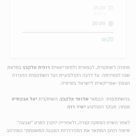
29.03
ה
אנגלית
מיוחדי
ב' בניסן
20:00
₪20
מחווה לשחקנית, לבמאית ולתסריטאית
רונית אלקבץ
במלאת
שנה לפטירתה. על דרכה הקולנועית ועל השתקפות ההגירה
הצפון-אפריקאית לישראל בסרטיה.
בהשתתפות: הבמאי
שלומי אלקבץ
, השחקנית
יעל אבקסיס
מנחה: מבקר הקולנוע
יאיר רוה
לאחר השיח הפסקה קצרה, ולאחריה יוקרן הסרט "שבעה".
סיפור רוחב המתאר את התדרדרות המבנה המשפחתי המורחב