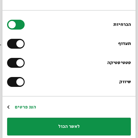
בחירת
הכרחיות
הסכמה
רוצים לדעת מה קורה
בבית אבי חי לפני כולם?
תעדוף
הרשמו לניוזלטר שלנו
סטטיסטיקה
שיווק
*כתובת דוא"ל
הרשמה
הצג פרטים
שיתוף
הוספה ליומן
הרשמה לאירועים דומים
לאשר הכול