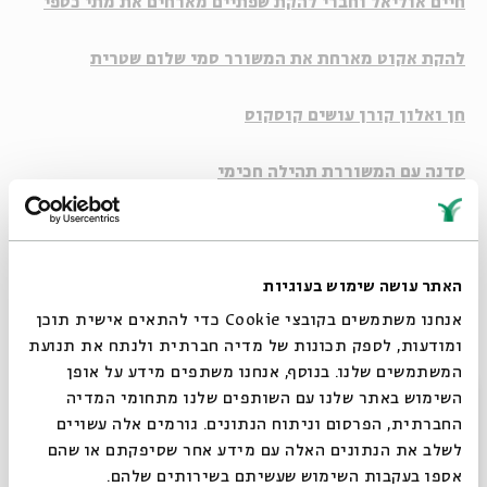
חיים אוליאל
וחברי
להקת שפתיים
מארחים את
מתי כספי
להקת אקוט
מארחת את המשורר
סמי שלום שטרית
חן ואלון קורן
עושים קוסקוס
סדנה עם המשוררת
תהילה חכימי
מחווה ליוצרת
רונית אלקבץ
מחווה ל
ז'קלין כהנוב
האתר עושה שימוש בעוגיות
אנחנו משתמשים בקובצי Cookie כדי להתאים אישית תוכן
יוטיוב
ומודעות, לספק תכונות של מדיה חברתית ולנתח את תנועת
המשתמשים שלנו. בנוסף, אנחנו משתפים מידע על אופן
סגור
השימוש באתר שלנו עם השותפים שלנו מתחומי המדיה
קבלו טעימה מפסטיבל סיפור.עם 2016:
החברתית, הפרסום וניתוח הנתונים. גורמים אלה עשויים
יוטיוב
לשלב את הנתונים האלה עם מידע אחר שסיפקתם או שהם
אספו בעקבות השימוש שעשיתם בשירותים שלהם.