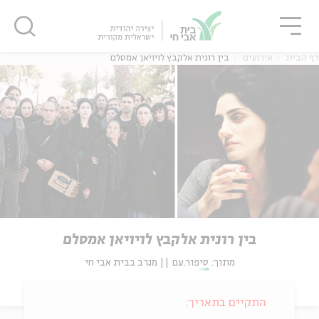
גור
סגור
סגור
דף הבית
אירועים
בין רונית אלקבץ לויויאן אמסלם
בין רונית אלקבץ לויויאן אמסלם
מתוך:
סיפור.עם || מגרב בבית אבי חי
התקיים בתאריך: