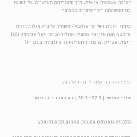
לטובת עצמאות אישית, דרך סיפוריהם האישיים של תשעת
בני המשפחה ודרך סיפורם כקבוצה.
בימוי: רונית ושלומי אלקבץ / משחק: אלברט אילוז, רונית
אלקבץ, חנה אזולאי-הספרי, אוולין הגואל, יעל אבקסיס (110
דקות. עברית, צרפתית ומרוקאית, כתוביות בעברית)
עוצמת הלבד: קינה לרונית אלקבץ
שני–חמישי | 27.3–30.3 | כט באדר– ג בניסן
הלובים
מארחים את
ברי סחרוף
ו
גיא זו-ארץ