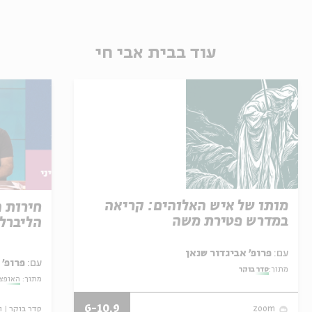
עוד בבית אבי חי
מותו של איש האלוהים: קריאה
חירות 
במדרש פטירת משה
הליברל
עם:
פרופ' אביגדור שנאן
עם:
פרופ' 
מתוך:
סדר בוקר
מתוך:
האופצי
6-10.9
סדר בוקר
ו
zoom