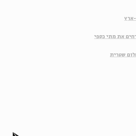
-ארץ
חים את
מתי כספי
לום שטרית