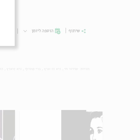
שיתוף
הוספה ליומן
הרשמ
תגיות:
שידור חי
גיא זו-ארץ
ברי סחרוף
גיא זוארץ
הל