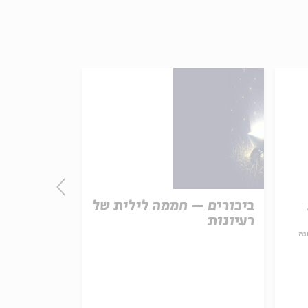
ביכורים – חממה לילית של
"הלובים" ע
רעיונות
יוצר מידו
נה