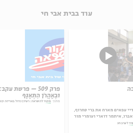
עוד בבית אבי חי
ה
פרק 509 – פרשת עקב:
וּבְאַהֲרֹן הִתְאַנַּף
מתוך:
מקור להשראה: רעיון גדול באריזה קט
יי עפאים מארח את ברי סחרוף,
אברו, איתמר דוארי ועומרי מור
יר לערב חג