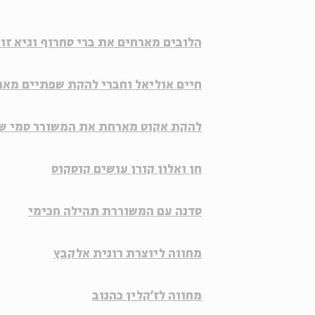
הלובים
מארחים את
ברי סחרוף
ו
גיא זו
חיים אוליאל
וחברי
להקת שפתיים
מאר
להקת אקוט
מארחת את המשורר
סמי ש
חן ואלון קורן
עושים קוסקוס
סדנה עם המשוררת
תהילה חכימי
מחווה ליוצרת
רונית אלקבץ
מחווה ל
ז'קלין כהנוב