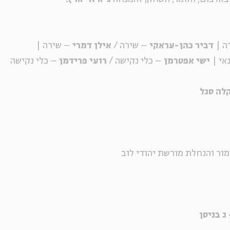
ה |
דביר כהן-עראקי
– שירה /
אילן דמרי
– שירה |
אי |
ישי אפטרמן
– כלי נקישה /
רועי פרידמן
– כלי נקישה
קלה סגל
מור והנחלת מורשת יהודי לוב