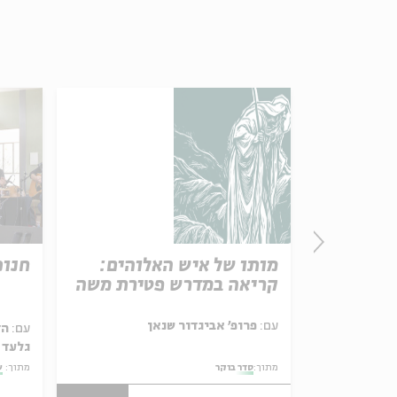
מותו של איש האלוהים:
חנוכ
קריאה במדרש פטירת משה
עם:
פרופ' אביגדור שנאן
עם:
הד
גלעד 
ם יחדיו?
מתוך:
סדר בוקר
מתוך:
ש