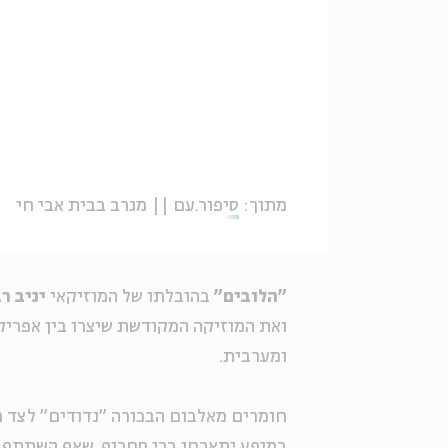
מתוך:
סיפור.עם || מגרב בבית אבי חי
"הלובים"
בהובלתו של המוזיקאי
יניב ר
ואת המוזיקה המקודשת שיצרו בין אפריק
ומערבית.
חומרים מאלבום הבכורה "נדודים" לצד 
במופע יתארחו ברי סחרוף, שאף השתתף 