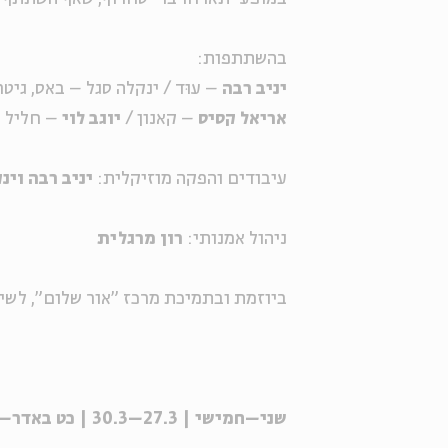
בהשתתפות:
יניב רבה
– עוּד / ינקלה סגל – באס, גיטר
אריאל קסיס
– קאנון /
יוגב לוי
– חליל נ
עיבודים והפקה מוזיקלית:
יניב רבה וינ
ניהול אמנותי:
רון מרגלית
ביוזמת ובתמיכת מרכז "אור שלום", לשי
שני–חמישי | 27.3–30.3 | כט באדר– ג בניסן