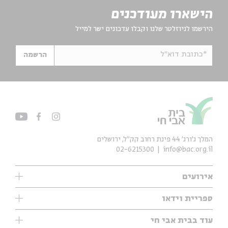
הישארו מעודכנים
הירשמו לניוזלטר שלנו וקבלו עדכונים ישר למייל
*כתובת דוא"ל
הרשמה
המלך ג'ורג' 44 פינת רחוב קק״ל, ירושלים
02-6215300
info@bac.org.il
אירועים
עיון
ספריית וידאו
אנגלית
ילדים
שיעורי בוקר
עוד בבית אבי חי
מוזיקה