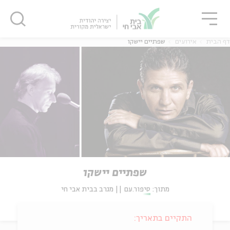
גור
סגור
סגור
דף הבית
אירועים
שפתיים יישקו
שפתיים יישקו
מתוך:
סיפור.עם || מגרב בבית אבי חי
התקיים בתאריך: