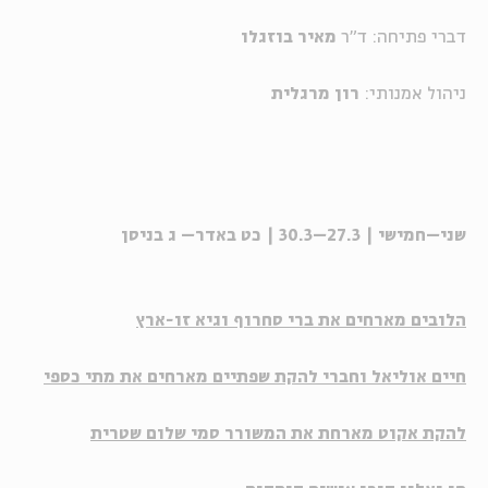
דברי פתיחה: ד"ר
מאיר בוזגלו
ניהול אמנותי:
רון מרגלית
שני–חמישי | 27.3–30.3 | כט באדר– ג בניסן
הלובים
מארחים את
ברי סחרוף
ו
גיא זו-ארץ
חיים אוליאל
וחברי
להקת שפתיים
מארחים את
מתי כספי
להקת אקוט
מארחת את המשורר
סמי שלום שטרית