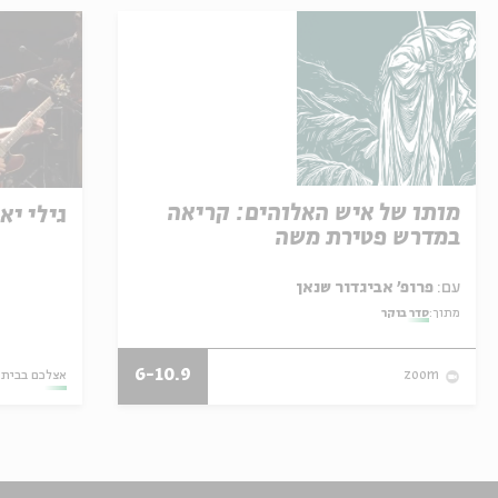
מותו של איש האלוהים: קריאה
גילי יא
במדרש פטירת משה
עם:
פרופ' אביגדור שנאן
מתוך:
סדר בוקר
6-10.9
אצלכם בבית
zoom