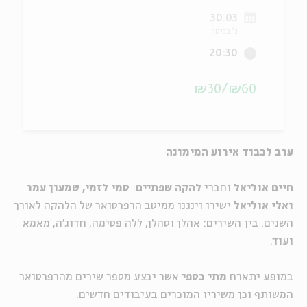
30.03
ה
אנגלית
מיוחדי
ג' בניסן
20:30
₪60/₪30
ערב לכבוד אירוע המימונה
חיים אוליאל
וחברי
להקה שפתיים
:
סמי לזמי, שמעון עמר
ואלי אוליאל
ישירו וינגנו ממיטב הרפרטואר של הלהקה לאורך
השנים. בין השירים: אהלן וסהלן, ללה פטימה, חדוג'ה, מאמא
ועוד.
במופע יתארח
מתי כספי
אשר יבצע מספר שירים מהרפרטואר
המשותף וכן משיריו המוכרים בעיבודים חדשים.