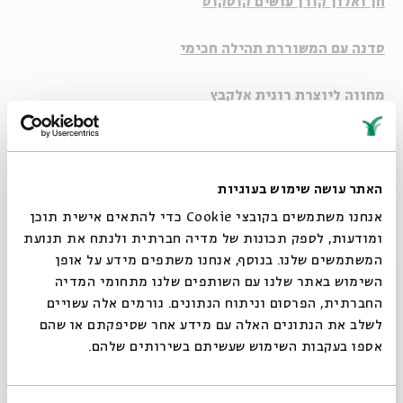
חן ואלון קורן
עושים קוסקוס
סדנה עם המשוררת
תהילה חכימי
מחווה ליוצרת
רונית אלקבץ
מחווה ל
ז'קלין כהנוב
האתר עושה שימוש בעוגיות
יוטיוב
אנחנו משתמשים בקובצי Cookie כדי להתאים אישית תוכן
ומודעות, לספק תכונות של מדיה חברתית ולנתח את תנועת
קבלו טעימה מפסטיבל סיפור.עם 2016:
המשתמשים שלנו. בנוסף, אנחנו משתפים מידע על אופן
יוטיוב
סגור
השימוש באתר שלנו עם השותפים שלנו מתחומי המדיה
החברתית, הפרסום וניתוח הנתונים. גורמים אלה עשויים
לשלב את הנתונים האלה עם מידע אחר שסיפקתם או שהם
אספו בעקבות השימוש שעשיתם בשירותים שלהם.