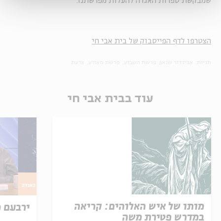
שמבקשת ספרות האגדה להעלות מפרשתנו.
הצטרפו לדף הפייסבוק של בית אבי חי
תגיות:
אביגדור שנאן
פרשת השבוע
פרשת מצורע
צרעת
עוד בבית אבי חי
מותו של איש האלוהים: קריאה
ירבעם 
במדרש פטירת משה