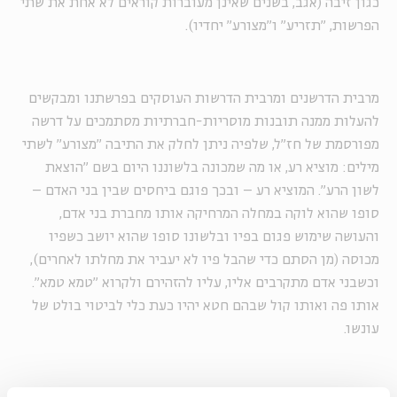
כגון זיבה (אגב, בשנים שאינן מעוברות קוראים לא אחת את שתי
הפרשות, "תזריע" ו"מצורע" יחדיו).
מרבית הדרשנים ומרבית הדרשות העוסקים בפרשתנו ומבקשים
להעלות ממנה תובנות מוסריות-חברתיות מסתמכים על דרשה
מפורסמת של חז"ל, שלפיה ניתן לחלק את התיבה "מצורע" לשתי
מילים: מוציא רע, או מה שמכונה בלשוננו היום בשם "הוצאת
לשון הרע". המוציא רע – ובכך פוגם ביחסים שבין בני האדם –
סופו שהוא לוקה במחלה המרחיקה אותו מחברת בני אדם,
והעושה שימוש פגום בפיו ובלשונו סופו שהוא יושב כשפיו
מכוסה (מן הסתם כדי שהבל פיו לא יעביר את מחלתו לאחרים),
וכשבני אדם מתקרבים אליו, עליו להזהירם ולקרוא "טמא טמא".
אותו פה ואותו קול שבהם חטא יהיו כעת כלי לביטוי בולט של
עונשו.