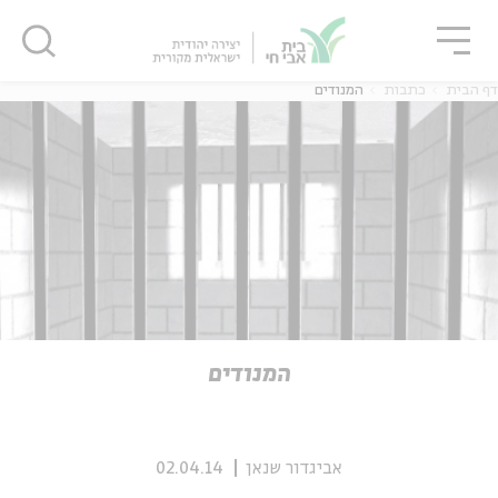
גור
סגור
סגור
דף הבית
כתבות
המנודים
ה
אנגלית
נוער
ה
אנגלית
מיוחדי
המנודים
אביגדור שנאן
02.04.14