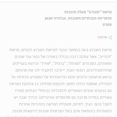
פרשת "מצורע" מעלה תובנות
מוסריות-חברתיות חשובות. אביגדור שנאן
מפרט
שיתוף
פרשת השבוע באה כהמשך טבעי לפרשת השבוע הקודם, פרשת
"תזריע", אשר עסקה רובה ככולה בשורה של נגעי עור שונים
ומשונים, המכונים "ספחת", "בהרת", "שחין" וכיוצא בעניינים
שהדרמטולוגים, רופאי העור, ייטיבו להסביר לנו את מהותם.
בראש פרשתנו נדונים טקס ההיטהרות של המצורע וחזרתו אל
הקהילה, שממנה נדחה למשך תקופת מחלתו. כן עוסקת הפרשה
גם בנגעים שונים העשויים להתגלות בכותלי הבתים (שהיו
עשויים במידה מרובה גם מחומרים אורגניים) ובדרך שבה יש
לטפל בהם. ועוד, לסיום, מטפלת הפרשה בסוגיות אחרות
הקשורות בטומאת אדם בשל הפרשות שונות היוצאות מגופו,