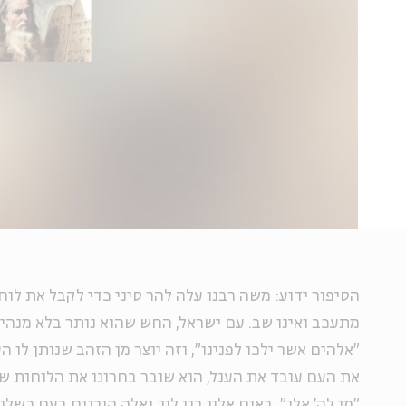
הסיפור ידוע: משה רבנו עלה להר סיני כדי לקבל את לוח
מתעכב ואינו שב. עם ישראל, החש שהוא נותר בלא מנהי
"אלהים אשר ילכו לפנינו", וזה יוצר מן הזהב שנותן לו
את העם עובד את העגל, הוא שובר בחרונו את הלוחות שה
"מי לה' אלי", באים אליו בני לוי, ואלה הורגים בעם כשל