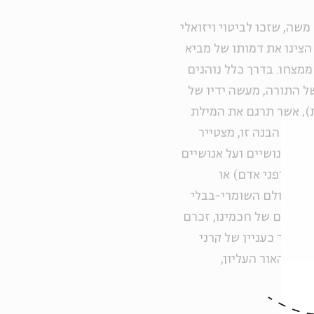
משה, שזכו לביטוי ויזואלי
הציגו את דמותו של מביא
מצחו. בדרך כלל נוהגים
של התורה, מעשה ידיו של
), אשר תרגם את המילת
 לפי הבנה זו, מצטייר
דות אנושיים ועל אנושיים
אריה ופני אדם) או
פות בעולם השומרי-בבלי
מחשבתם של חכמינו, זכרם
העור כעניין של קרני
קור האור העליון,