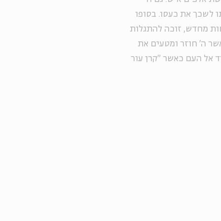
 לשכך את כעסו. בסופו
חות מחדש, זוכה להתגלות
שר ה' חוזר ומטעים את
ד אל העם כאשר "קרן עור