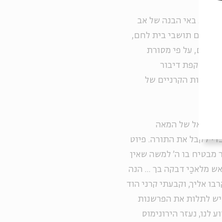
הזאת באי הבנה של אב
ביהודים תושבי בית לחם,
בריים, על פי מסורת
את משקפת דיבור
שפרשנות הקרניים של
ם?
רץ ישראל של המאה
די לקבל את התורה. פיוט
 מבטיח בו ה' למשה שאין
 מלאכַי דבקה בך ... הנה
בו אליך, וקבעתי קרני הוד
יש לתלות את הפרשנות
 לנו, נעזר הירונימוס