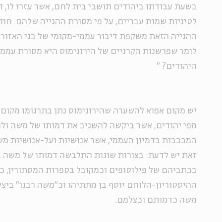
בשעת עבודתו ביהודים תושבי בית לחם, אשר עזרו לו, 
לטיניות שמות עבריים, על פי מסורת ההגייה שלהם. חו
ההגייה הזאת משקפת דיבור עממי-מקומי של בני האזור.
לומר שפרשנות הקרניים של הירונימוס היא מסורת עממ
היהודים?
"
יש מקום אפוא להשערה שהירונימוס נתן בתרגומו מקו
מפי יהודים, אשר ביקשה להשגיב את דמותו של משה ולה
המככבות בדמיון העממי, אשר אנושיוּת ועל-אנושיוּת מ
זאת יש לדעת: בצורות שונות התלבשה דמותו של משה ב
בכתביהם של פילוסופים וכמקובל בספרות המסתורין, כ
ההיסטוריון-הלוחם יוסף בן מתתיהו וכ"משה רבנו" ביצ
משה כדמותם וכצלמם.