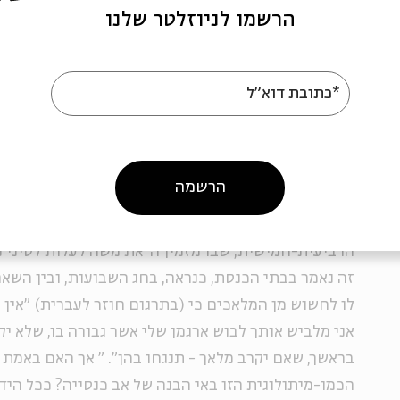
הרשמו לניוזלטר שלנו
אך האם באמת יש לתלות את הפרשנות הכמו-מיתולוגית 
כנסייה? ככל הידוע לנו, נעזר הירונימוס בשעת עבודתו 
אשר עזרו לו, דרך משל, לתעתק לאותיות לטיניות שמות ע
*כתובת דוא"ל
ההגייה שלהם. חוקרים עמדו על כך שמסורת ההגייה הז
עממי-מקומי של בני האזור. האם אפשר לאור זאת לומר 
הירונימוס היא מסורת עממית ששמע מבני שיחו היהודי
הרשמה
ראיה לאפשרות זו אפשר למצוא בפיוט ארמי קדום, בן א
הרביעית-חמישית, שבו מזמין ה' את משה לעלות לסיני כ
זה נאמר בבתי הכנסת, כנראה, בחג השבועות, ובין השאר
לו לחשוש מן המלאכים כי (בתרגום חוזר לעברית) "אין אש
אני מלביש אותך לבוש ארגמן שלי אשר גבורה בו, שלא יקר
בראשך, שאם יקרב מלאך - תנגחו בהן".
"
אך האם באמת 
הכמו-מיתולוגית הזו באי הבנה של אב כנסייה? ככל הידוע